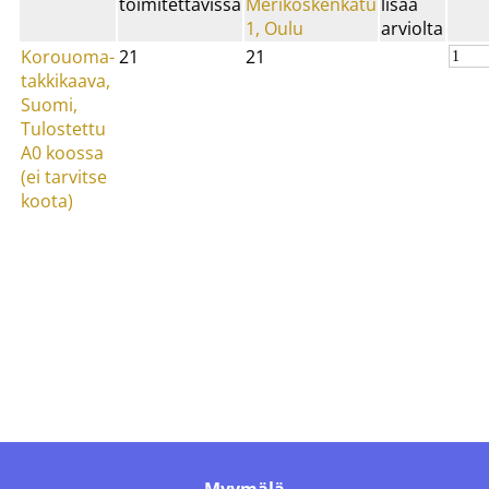
toimitettavissa
Merikoskenkatu
lisää
1, Oulu
arviolta
Korouoma-
21
21
takkikaava,
Suomi,
Tulostettu
A0 koossa
(ei tarvitse
koota)