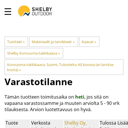
Tuotteet
‪»
Materiaalit ja tarvikkeet
‪»
Kaavat
‪»
Shelby Korouoma-takkikaava
‪»
Korouoma-takkikaava, Suomi, Tulostettu A0 koossa (ei tarvitse
koota)
‪»
Varastotilanne
Tämän tuotteen toimitusaika on
heti
, jos sitä on
vapaana varastossamme ja muuten arviolta
5 - 90 vrk
tilauksesta. Arvion luotettavuus on hyvä.
Tuote
Verkosta
Shelby Oy,
Tulossa
Lisä