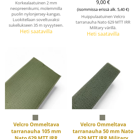
9,00 €
Korkealaatuinen 2 mm
neopreenikumi, molemmilla
(isommissa erissä alk. 5,40 €)
puolin nylonjersey-kangas.
Huippulaatuinen Velcro
Luokitellaan soveltuvaksi
tarranauha Nato 629 MTT IRR
sukellukseen 35 m syvyyteen.
Military värillä.
Heti saatavilla
Heti saatavilla
Velcro
Ommeltava
Velcro
Ommeltava
tarranauha 105 mm
tarranauha 50 mm Nato
Nato 629 MTT IRR
629 MTT IRR Military