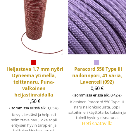
Heijastava 1,7 mm nyöri
Paracord 550 Type III
Dyneema ytimellä,
nailonnyöri, 41 väriä,
telttanaru, Puna-
Laventeli (092)
valkoinen
0,60 €
heijastinraidalla
(isommissa erissä alk. 0,42 €)
1,50 €
Klassinen Paracord 550 Type III
naru nailonkuiduista. Sopii
(isommissa erissä alk. 1,05 €)
satoihin eri käyttötarkoituksiin ja
Kevyt, kestävä ja helposti
toimii hyvin yleisnaruna.
solmittava naru, joka sopii
Heti saatavilla
erityisen hyvin tarppien ja
telttojen kiristysnaruksi.