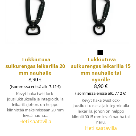
Lukkiutuva
Lukkiutuva
sulkurengas leikarilla 20
sulkurengas leikarilla 15
mm nauhalle
mm nauhalle tai
8,90 €
nyörille
8,90 €
(isommissa erissä alk. 7,12 €)
(isommissa erissä alk. 7,12 €)
Kevyt haka twistlock-
jousilukituksella ja integroidulla
Kevyt haka twistlock-
leikarilla johon, on helppo
jousilukituksella ja integroidulla
kiinnittää maksimissaan 20 mm
leikarilla, johon on helppo
leveä nauha...
kiinnittää15 mm leveä nauha tai
Heti saatavilla
naru.
Heti saatavilla