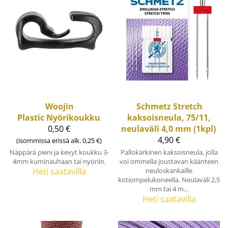
Woojin
Schmetz
Stretch
Plastic
Nyörikoukku
kaksoisneula, 75/11,
0,50 €
neulaväli 4,0 mm (1kpl)
4,90 €
(isommissa erissä alk. 0,25 €)
Näppärä pieni ja kevyt koukku 3-
Pallokärkinen kaksoisneula, jolla
4mm kuminauhaan tai nyöriin.
voi ommella joustavan käänteen
Heti saatavilla
neuloskankaille
kotiompelukoneella. Neulaväli 2,5
mm tai 4 m...
Heti saatavilla