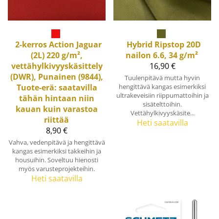
2-kerros Action Jaguar
Hybrid Ripstop 20D
(2L) 220 g/m²,
nailon 6.6, 34 g/m²
vettähylkivyyskäsittely
16,90 €
(DWR), Punainen (9844),
Tuulenpitävä mutta hyvin
Tuote-erä: saatavilla
hengittävä kangas esimerkiksi
ultrakeveisiin riippumattoihin ja
tähän hintaan niin
sisätelttoihin.
kauan kuin varastoa
Vettähylkivyyskäsite...
riittää
Heti saatavilla
8,90 €
Vahva, vedenpitävä ja hengittävä
kangas esimerkiksi takkeihin ja
housuihin. Soveltuu hienosti
myös varusteprojekteihin.
Heti saatavilla