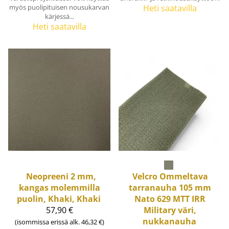
myös puolipituisen nousukarvan
Heti saatavilla
kärjessä...
Heti saatavilla
Neopreeni 2 mm,
Velcro
Ommeltava
kangas molemmilla
tarranauha 105 mm
puolin, Khaki, Khaki
Nato 629 MTT IRR
57,90 €
Military väri,
nukkanauha
(isommissa erissä alk. 46,32 €)