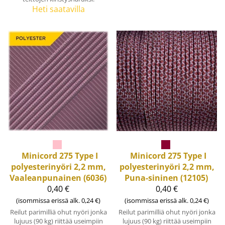
Heti saatavilla
Minicord 275 Type I
Minicord 275 Type I
polyesterinyöri 2,2 mm,
polyesterinyöri 2,2 mm,
Vaaleanpunainen (6036)
Puna-sininen (12105)
0,40 €
0,40 €
(isommissa erissä alk. 0,24 €)
(isommissa erissä alk. 0,24 €)
Reilut parimilliä ohut nyöri jonka
Reilut parimilliä ohut nyöri jonka
lujuus (90 kg) riittää useimpiin
lujuus (90 kg) riittää useimpiin