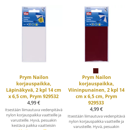
Prym
Nailon
Prym
Nailon
korjauspaikka,
korjauspaikka,
Läpinäkyvä, 2 kpl 14 cm
Viininpunainen, 2 kpl 14
x 6,5 cm, Prym 929532
cm x 6,5 cm, Prym
4,99 €
929533
4,99 €
Itsestään liimautuva vedenpitävä
nylon korjauspaikka vaatteille ja
Itsestään liimautuva vedenpitävä
varusteille. Hyvä, pesuakin
nylon korjauspaikka vaatteille ja
kestävä paikka vaatteisiin
varusteille. Hyvä, pesuakin