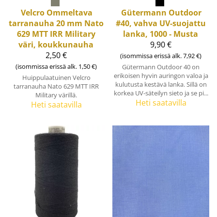
Velcro
Ommeltava
Gütermann
Outdoor
tarranauha 20 mm Nato
#40, vahva UV-suojattu
629 MTT IRR Military
lanka, 1000 - Musta
väri, koukkunauha
9,90 €
2,50 €
(isommissa erissä alk. 7,92 €)
(isommissa erissä alk. 1,50 €)
Gütermann Outdoor 40 on
erikoisen hyvin auringon valoa ja
Huippulaatuinen Velcro
kulutusta kestävä lanka. Sillä on
tarranauha Nato 629 MTT IRR
korkea UV-säteilyn sieto ja se pi...
Military värillä.
Heti saatavilla
Heti saatavilla