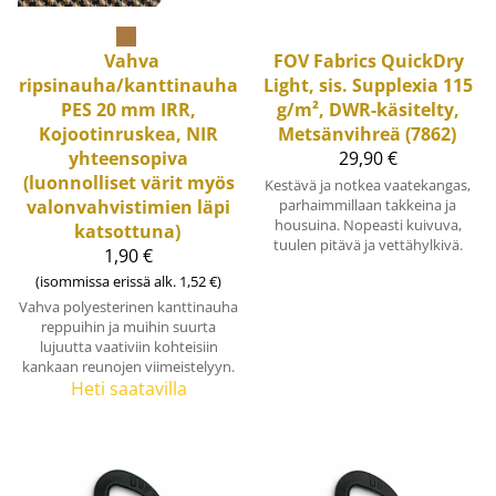
Vahva
FOV Fabrics
QuickDry
ripsinauha/kanttinauha
Light, sis. Supplexia 115
PES 20 mm IRR,
g/m², DWR-käsitelty,
Kojootinruskea, NIR
Metsänvihreä (7862)
yhteensopiva
29,90 €
(luonnolliset värit myös
Kestävä ja notkea vaatekangas,
valonvahvistimien läpi
parhaimmillaan takkeina ja
housuina. Nopeasti kuivuva,
katsottuna)
tuulen pitävä ja vettähylkivä.
1,90 €
(isommissa erissä alk. 1,52 €)
Vahva polyesterinen kanttinauha
reppuihin ja muihin suurta
lujuutta vaativiin kohteisiin
kankaan reunojen viimeistelyyn.
Heti saatavilla