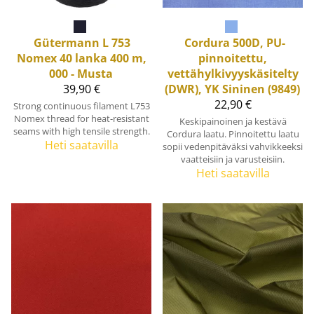
Gütermann
L 753
Cordura 500D, PU-
Nomex 40 lanka 400 m,
pinnoitettu,
000 - Musta
vettähylkivyyskäsitelty
39,90 €
(DWR), YK Sininen (9849)
22,90 €
Strong continuous filament L753
Nomex thread for heat-resistant
Keskipainoinen ja kestävä
seams with high tensile strength.
Cordura laatu. Pinnoitettu laatu
Heti saatavilla
sopii vedenpitäväksi vahvikkeeksi
vaatteisiin ja varusteisiin.
Heti saatavilla