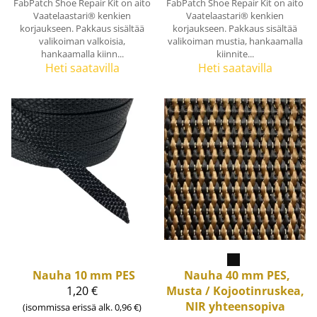
FabPatch Shoe Repair Kit on aito
FabPatch Shoe Repair Kit on aito
Vaatelaastari® kenkien
Vaatelaastari® kenkien
korjaukseen. Pakkaus sisältää
korjaukseen. Pakkaus sisältää
valikoiman valkoisia,
valikoiman mustia, hankaamalla
hankaamalla kiinn...
kiinnite...
Heti saatavilla
Heti saatavilla
Nauha 10 mm PES
Nauha 40 mm PES,
1,20 €
Musta / Kojootinruskea,
NIR yhteensopiva
(isommissa erissä alk. 0,96 €)