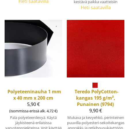
Heti saatavilla
kestävä paikka vaatteisiin
Heti saatavilla
Polyeteeninauha 1 mm
Teredo PolyCotton-
x 40 mm x 200 cm
kangas 195 g/m²,
5,90 €
Punainen (9794)
9,90 €
(isommissa erissä alk. 4,72 €)
Pala polyeteenilevyä. Käytä
Mukava ja kevyehkö, perinteinen
jäykisteenä erilaisissa
puuvilla-polyesteri-sekoitekangas
varusteprojekteissa. Voit käyttää
anorakki- ja retkihousukäyttöön.