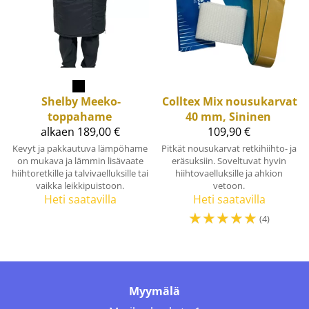
Shelby
Meeko-
Colltex
Mix nousukarvat
toppahame
40 mm, Sininen
alkaen 189,00 €
109,90 €
Kevyt ja pakkautuva lämpöhame
Pitkät nousukarvat retkihiihto- ja
on mukava ja lämmin lisävaate
eräsuksiin. Soveltuvat hyvin
hiihtoretkille ja talvivaelluksille tai
hiihtovaelluksille ja ahkion
vaikka leikkipuistoon.
vetoon.
Heti saatavilla
Heti saatavilla
☆
☆
☆
☆
☆
(4)
Myymälä