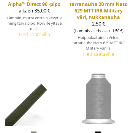
Alpha™ Direct 90 -pipo
tarranauha 20 mm Nato
alkaen 35,00 €
629 MTT IRR Military
väri, nukkanauha
Lämmin, mutta erittäin kevyt ja
hengittävä pipo. Korville yltävä
2,50 €
malli.
(isommissa erissä alk. 1,50 €)
Heti saatavilla
Huippulaatuinen Velcro
tarranauha Nato 629 MTT IRR
Military värillä.
Heti saatavilla