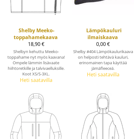
Shelby
Meeko-
Lämpökauluri
toppahamekaava
ilmaiskaava
18,90 €
0,00 €
Shelbyn kehuttu Meeko-
Shelby #404 Lämpökaulurikaava
toppahame nyt myös kaavana!
on helposti tehtävä kauluri,
Ompele lämmin lisävaate
erinomainen tapa käyttää
hiihtoretkille ja talvivaelluksille.
jämäfleeceä.
Koot XS/S-3XL.
Heti saatavilla
Heti saatavilla