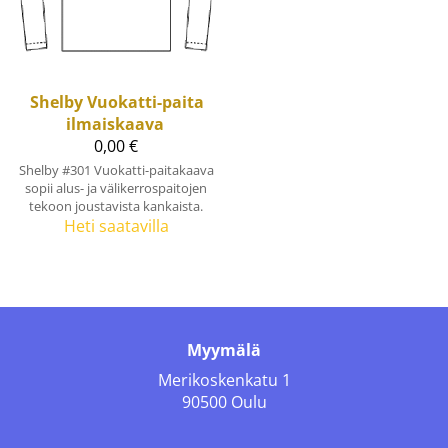
Shelby
Vuokatti-paita
ilmaiskaava
0,00 €
Shelby #301 Vuokatti-paitakaava
sopii alus- ja välikerrospaitojen
tekoon joustavista kankaista.
Heti saatavilla
Myymälä
Merikoskenkatu 1
90500 Oulu