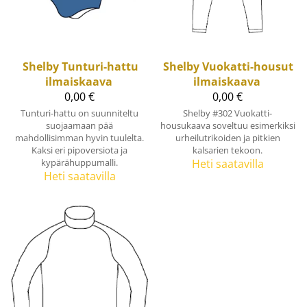
Shelby
Tunturi-hattu
Shelby
Vuokatti-housut
ilmaiskaava
ilmaiskaava
0,00 €
0,00 €
Tunturi-hattu on suunniteltu
Shelby #302 Vuokatti-
suojaamaan pää
housukaava soveltuu esimerkiksi
mahdollisimman hyvin tuulelta.
urheilutrikoiden ja pitkien
Kaksi eri pipoversiota ja
kalsarien tekoon.
kypärähuppumalli.
Heti saatavilla
Heti saatavilla