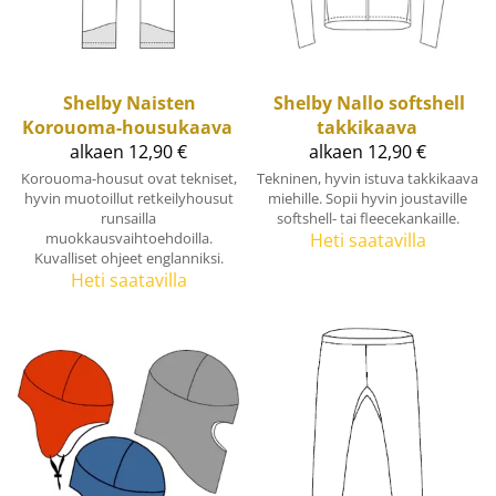
Shelby
Naisten
Shelby
Nallo softshell
Korouoma-housukaava
takkikaava
alkaen 12,90 €
alkaen 12,90 €
Korouoma-housut ovat tekniset,
Tekninen, hyvin istuva takkikaava
hyvin muotoillut retkeilyhousut
miehille. Sopii hyvin joustaville
runsailla
softshell- tai fleecekankaille.
muokkausvaihtoehdoilla.
Heti saatavilla
Kuvalliset ohjeet englanniksi.
Heti saatavilla