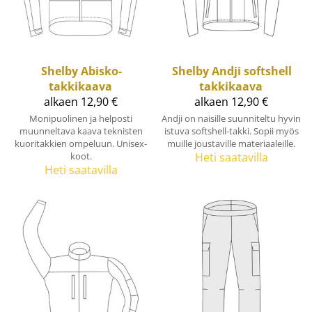
Shelby
Abisko-
Shelby
Andji softshell
takkikaava
takkikaava
alkaen 12,90 €
alkaen 12,90 €
Monipuolinen ja helposti
Andji on naisille suunniteltu hyvin
muunneltava kaava teknisten
istuva softshell-takki. Sopii myös
kuoritakkien ompeluun. Unisex-
muille joustaville materiaaleille.
koot.
Heti saatavilla
Heti saatavilla