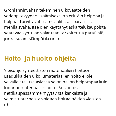
Grönlanninvahan tekeminen ulkovaatteiden
vedenpitävyyden lisäämiseksi on erittäin helppoa ja
halpaa. Tarvittavat materiaalit ovat parafiini ja
mehiläisvaha. Itse olen käyttänyt askartelukaupoista
saatavaa kynttilän valantaan tarkoitettua parafiiniä,
jonka sulamislämpötila on n...
Hoito- ja huolto-ohjeita
Yleisohje synteettisten materiaalien hoitoon
Laadukkaiden ulkoilumateriaalien hoito ei ole
vaivalloista. Itse asiassa se on paljon helpompaa kuin
luonnonmateriaalien hoito. Suurin osa
nettikaupassamme myytävistä kankaista ja
valmistustarpeista voidaan hoitaa näiden yleisten
ohje...