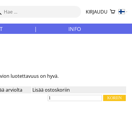
KIRJAUDU
T
|
INFO
rvion luotettavuus on hyvä.
ää arviolta
Lisää ostoskoriin