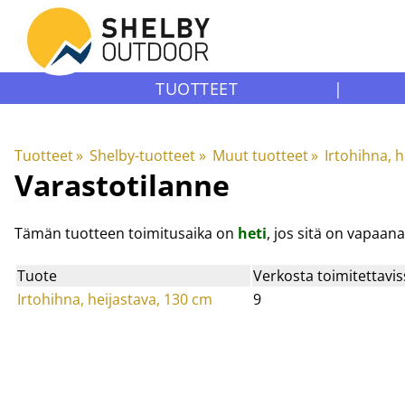
TUOTTEET
|
Tuotteet
‪»
Shelby-tuotteet
‪»
Muut tuotteet
‪»
Irtohihna, h
Varastotilanne
Tämän tuotteen toimitusaika on
heti
, jos sitä on vapaa
Tuote
Verkosta toimitettavis
Irtohihna, heijastava, 130 cm
9