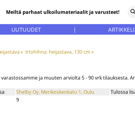
Meiltä parhaat ulkoilumateriaalit ja varusteet!
UUTUUDET
|
ARTIKKELI
eijastava
‪»
Irtohihna, heijastava, 130 cm
‪»
na varastossamme ja muuten arviolta
5 - 90 vrk
tilauksesta. A
sa
Shelby Oy, Merikoskenkatu 1, Oulu
Tulossa lis
9