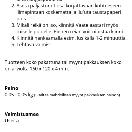
Aseta paljastunut osa korjattavaan kohteeseen
liimapintaan koskematta ja liu'uta taustapaperi
pois.
Mikäli reikä on iso, kiinnitä Vaatelaastari myös
toiselle puolelle. Pienen reiän voit nipistää kiinni.
Kiinnitä hankaamalla esim. lusikalla 1-2 minuuttia.
Tehtävä valmis!
Tuotteen koko pakattuna tai myyntipakkauksen koko
on arviolta 160 x 120 x 4 mm.
Paino
0,05 - 0,05
kg
(Sisältää mahdollisen myyntipakkauksen painon)
Valmistusmaa
Useita