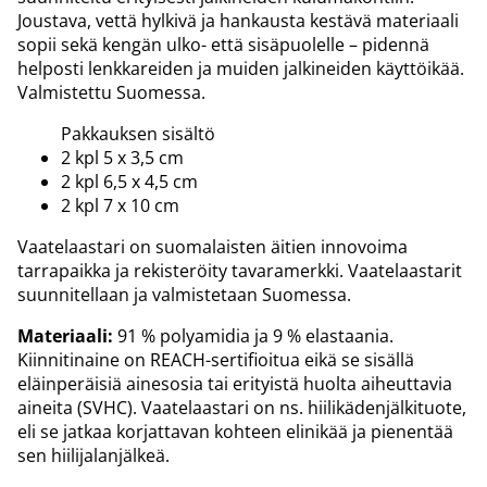
Joustava, vettä hylkivä ja hankausta kestävä materiaali
sopii sekä kengän ulko- että sisäpuolelle – pidennä
helposti lenkkareiden ja muiden jalkineiden käyttöikää.
Valmistettu Suomessa.
Pakkauksen sisältö
2 kpl 5 x 3,5 cm
2 kpl 6,5 x 4,5 cm
2 kpl 7 x 10 cm
Vaatelaastari on suomalaisten äitien innovoima
tarrapaikka ja rekisteröity tavaramerkki. Vaatelaastarit
suunnitellaan ja valmistetaan Suomessa.
Materiaali:
91 % polyamidia ja 9 % elastaania.
Kiinnitinaine on REACH-sertifioitua eikä se sisällä
eläinperäisiä ainesosia tai erityistä huolta aiheuttavia
aineita (SVHC). Vaatelaastari on ns. hiilikädenjälkituote,
eli se jatkaa korjattavan kohteen elinikää ja pienentää
sen hiilijalanjälkeä.