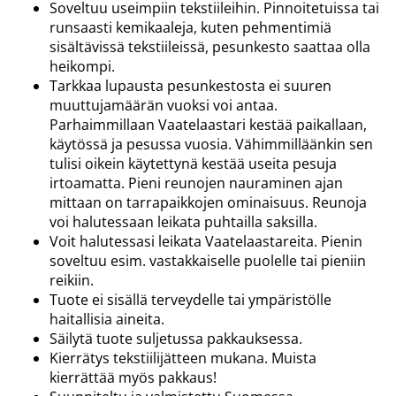
Soveltuu useimpiin tekstiileihin. Pinnoitetuissa tai
runsaasti kemikaaleja, kuten pehmentimiä
sisältävissä tekstiileissä, pesunkesto saattaa olla
heikompi.
Tarkkaa lupausta pesunkestosta ei suuren
muuttujamäärän vuoksi voi antaa.
Parhaimmillaan Vaatelaastari kestää paikallaan,
käytössä ja pesussa vuosia. Vähimmilläänkin sen
tulisi oikein käytettynä kestää useita pesuja
irtoamatta. Pieni reunojen nauraminen ajan
mittaan on tarrapaikkojen ominaisuus. Reunoja
voi halutessaan leikata puhtailla saksilla.
Voit halutessasi leikata Vaatelaastareita. Pienin
soveltuu esim. vastakkaiselle puolelle tai pieniin
reikiin.
Tuote ei sisällä terveydelle tai ympäristölle
haitallisia aineita.
Säilytä tuote suljetussa pakkauksessa.
Kierrätys tekstiilijätteen mukana. Muista
kierrättää myös pakkaus!