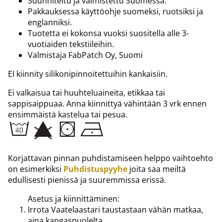
Suunniteltu ja valmistettu Suomessa.
Pakkauksessa käyttöohje suomeksi, ruotsiksi ja
englanniksi.
Tuotetta ei kokonsa vuoksi suositella alle 3-
vuotiaiden tekstiileihin.
Valmistaja FabPatch Oy, Suomi
EI kiinnity silikonipinnoitettuihin kankaisiin.
Ei valkaisua tai huuhteluaineita, etikkaa tai
sappisaippuaa. Anna kiinnittyä vähintään 3 vrk ennen
ensimmäistä kastelua tai pesua.
Korjattavan pinnan puhdistamiseen helppo vaihtoehto
on esimerkiksi
Puhdistuspyyhe
joita saa meiltä
edullisesti pienissä ja suuremmissa erissä.
Asetus ja kiinnittäminen:
Irrota Vaatelaastari taustastaan vähän matkaa,
aina kangaspuolelta.