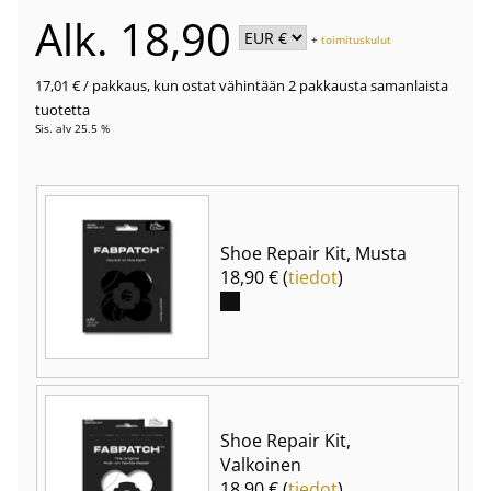
Alk. 18,90
+
toimituskulut
17,01 €
/ pakkaus
,
kun ostat vähintään 2 pakkausta samanlaista
tuotetta
Sis. alv 25.5 %
Shoe Repair Kit, Musta
18,90 € (
tiedot
)
Shoe Repair Kit,
Valkoinen
18,90 € (
tiedot
)