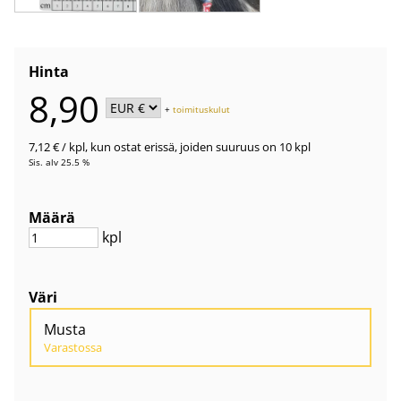
Hinta
8,90
+
toimituskulut
7,12 €
/ kpl
,
kun ostat erissä, joiden suuruus on 10 kpl
Sis. alv 25.5 %
Määrä
kpl
Väri
Musta
Varastossa