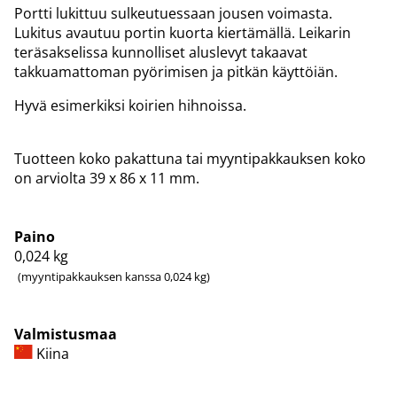
Portti lukittuu sulkeutuessaan jousen voimasta.
Lukitus avautuu portin kuorta kiertämällä. Leikarin
teräsakselissa kunnolliset aluslevyt takaavat
takkuamattoman pyörimisen ja pitkän käyttöiän.
Hyvä esimerkiksi koirien hihnoissa.
Tuotteen koko pakattuna tai myyntipakkauksen koko
on arviolta 39 x 86 x 11 mm.
Paino
0,024
kg
(myyntipakkauksen kanssa 0,024 kg)
Valmistusmaa
Kiina