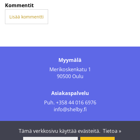
Kommentit
Lisää kommentti
Myymälä
Merikoskenkatu 1
90500 Oulu
Asiakaspalvelu
Puh.
+358 44 016 6976
info@shelby.fi
Seuraa meitä
Tämä verkkosivu käyttää evästeitä.
Tietoa »