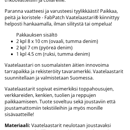
trikoovatteisiin ja collareille.
Paranna vaatteesi ja varusteesi tyylikkäästi! Paikkaa,
peitä ja koristele - FabPatch Vaatelaastari® kiinnittyy
helposti hankaamalla, ilman silitystä tai ompelua!
Pakkauksen sisältö
2 kpl 8 x 10 cm (ovaali, tumma denim)
2 kpl 7 cm (pyöreä denim)
1 kpl 4.5 cm (ruksi, tumma denim)
Vaatelaastari on suomalaisten äitien innovoima
tarrapaikka ja rekisteröity tavaramerkki. Vaatelaastarit
suunnitellaan ja valmistetaan Suomessa.
Vaatelaastarit sopivat esimerkiksi toppahousujen,
verkkareiden, kenkien, tuolien ja reppujen
paikkaamiseen. Tuote soveltuu sekä joustaviin että
joustamattomiin tekstiileihin ja myös monille
sisävaatteille!
Materiaali:
Vaatelaastarit neulotaan joustavaksi