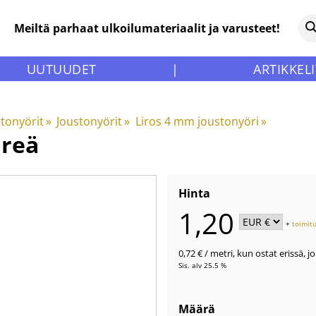
Meiltä parhaat ulkoilumateriaalit ja varusteet!
UUTUUDET
|
ARTIKKELI
stonyörit
‪»
Joustonyörit
‪»
Liros 4 mm joustonyöri
‪»
hreä
Hinta
1,20
+
toimit
0,72 €
/ metri
,
kun ostat erissä, j
Sis. alv 25.5 %
Määrä