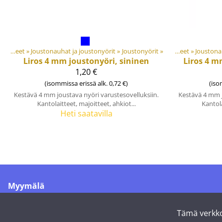
Materiaalit ja tarvikkeet
‪»
Joustonauhat ja joustonyörit
Tuotteet
‪»
‪»
Joustonyörit
‪»
Materiaalit ja tarvikkeet
‪»
Joustona
Liros
4 mm joustonyöri, sininen
Liros
4 m
1,20 €
(isommissa erissä alk. 0,72 €)
(iso
Kestävä 4 mm joustava nyöri varustesovelluksiin.
Kestävä 4 mm j
Kantolaitteet, majoitteet, ahkiot...
Kantola
Heti saatavilla
Myymälä
Merikoskenkatu 1
90500 Oulu
Tämä verkko