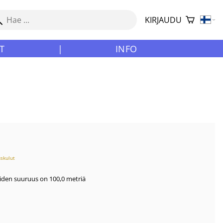
KIRJAUDU
T
|
INFO
uskulut
oiden suuruus on 100,0 metriä