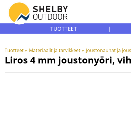
TUOTTEET
|
Tuotteet
‪»
Materiaalit ja tarvikkeet
‪»
Joustonauhat ja jou
Liros
4 mm joustonyöri, vi