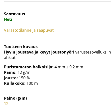
Saatavuus
Heti
Varastotilanne ja saapuvat
Tuotteen kuvaus
Hyvin joustava ja kevyt joustonyöri
varustesovelluksiin.
ahkiot...
Puristamaton halkaisija:
4 mm ± 0,2 mm
Paino:
12 g/m
Jousto:
150 %
Rullakoko:
100 m
Paino (g/m)
12