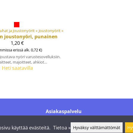
uhat ja joustonyörit
‪»
Joustonyörit
‪»
m joustonyöri, punainen
1,20 €
mmissa erissä alk. 0,72 €)
oustava nyöri varustesovelluksiin.
itteet, majoitteet, ahkiot...
Heti saatavilla
Asiakaspalvelu
Puh.
+358 44 016 6976
info@shelby.fi
sivu käyttää evästeitä.
Tietoa »
Hyväksy välttämättömät
Hy