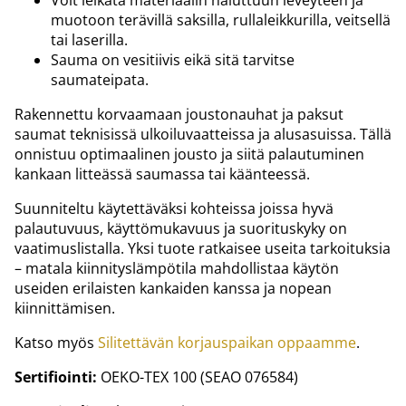
muotoon terävillä saksilla, rullaleikkurilla, veitsellä
tai laserilla.
Sauma on vesitiivis eikä sitä tarvitse
saumateipata.
Rakennettu korvaamaan joustonauhat ja paksut
saumat teknisissä ulkoiluvaatteissa ja alusasuissa. Tällä
onnistuu optimaalinen jousto ja siitä palautuminen
kankaan litteässä saumassa tai käänteessä.
Suunniteltu käytettäväksi kohteissa joissa hyvä
palautuvuus, käyttömukavuus ja suorituskyky on
vaatimuslistalla. Yksi tuote ratkaisee useita tarkoituksia
– matala kiinnityslämpötila mahdollistaa käytön
useiden erilaisten kankaiden kanssa ja nopean
kiinnittämisen.
Katso myös
Silitettävän korjauspaikan oppaamme
.
Sertifiointi:
OEKO-TEX 100 (SEAO 076584)