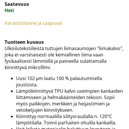
Saatavuus
Heti
Varastotilanne ja saapuvat
Tuotteen kuvaus
Ulkoilutekstiileistä tuttujen liimasaumojen "liimakalvo",
joka ei varsinaisesti ole kemiallinen liima vaan
fysikaalisesti lämmöllä ja paineella sulattamalla
kiinnittyvä mikrofilmi.
Uusi 102 μm laatu 100 % palautumisella
joustosta.
Lämpökiinnittyvä TPU kalvo useimpien kankaiden
liittämiseen ja helmakäänteiden tekoon. Sopii
myös paikkojen, merkkien ja heijastimien ja
vetoketjujen kiinnitykseen.
Kiinnittyy normaalilla silitysraudalla n. 120°C
lämpötilalla. Toimii parhaiten ohuilla kankailla.
Voit leikata materiaalin haluttuun leveyteen ja