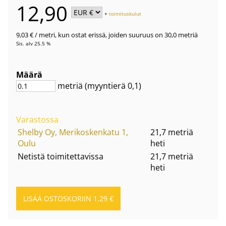
12,90
+
toimituskulut
9,03 €
/ metri
,
kun ostat erissä, joiden suuruus on 30,0 metriä
Sis. alv 25.5 %
Määrä
metriä
(myyntierä
0,1
)
Varastossa
Shelby Oy, Merikoskenkatu 1,
21,7 metriä
Oulu
heti
Netistä toimitettavissa
21,7 metriä
heti