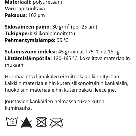
Materiaali:
polyuretaani
Väri:
läpikuultava
Paksuus:
102 μm
Sidosaineen paino:
30 g/m² (per 25 μm)
Tukipaperi:
silikonipinnoitettu
Pehmentymislämpö:
95 ℃
Sulamisvuon indeksi:
45 g/min at 175 ℃ / 2.16 kg
Liittämislämpötila:
120-165 °C, kokeiltava materiaalin
mukaan.
Huomaa että liimakalvo ei kuitenkaan kiinnity ihan
kaikkiin materiaaleihin kuten silikonoituihin kankaisiin,
huokoisiin materiaaleihin kuten paksu fleece jne.
Joustavien kankaiden helmassa tukee kuten
kuminauha.