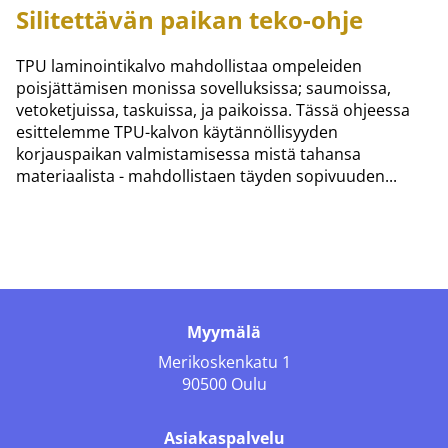
Silitettävän paikan teko-ohje
TPU laminointikalvo mahdollistaa ompeleiden
poisjättämisen monissa sovelluksissa; saumoissa,
vetoketjuissa, taskuissa, ja paikoissa. Tässä ohjeessa
esittelemme TPU-kalvon käytännöllisyyden
korjauspaikan valmistamisessa mistä tahansa
materiaalista - mahdollistaen täyden sopivuuden...
Myymälä
Merikoskenkatu 1
90500 Oulu
Asiakaspalvelu