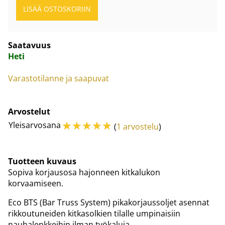
Saatavuus
Heti
Varastotilanne ja saapuvat
Arvostelut
☆
☆
☆
☆
☆
Yleisarvosana
(
1 arvostelu
)
Tuotteen kuvaus
Sopiva korjausosa hajonneen kitkalukon
korvaamiseen.
Eco BTS (Bar Truss System) pikakorjaussoljet asennat
rikkoutuneiden kitkasolkien tilalle umpinaisiin
nauhalenkkeihin ilman työkaluja.