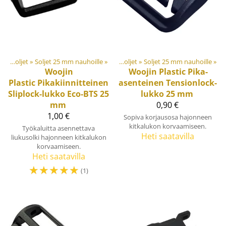
et
‪»
Muovi- ja metalliosat
Soljet ja säätösoljet
‪»
Soljet 25 mm nauhoille
‪»
‪»
Soljet ja säätösoljet
‪»
Soljet 25 mm nauhoille
‪»
Woojin
Woojin Plastic
Pika-
Plastic
Pikakiinnitteinen
asenteinen Tensionlock-
Sliplock-lukko Eco-BTS 25
lukko 25 mm
mm
0,90 €
1,00 €
Sopiva korjausosa hajonneen
kitkalukon korvaamiseen.
Työkaluitta asennettava
Heti saatavilla
liukusolki hajonneen kitkalukon
korvaamiseen.
Heti saatavilla
☆
☆
☆
☆
☆
(1)