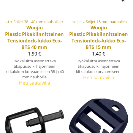
eet
‪»
Muovi- ja metalliosat
Soljet ja säätösoljet
‪»
Soljet 38 - 40 mm nauhoille
‪»
‪»
Soljet ja säätösoljet
‪»
Soljet 15 mm nauhalle
‪»
Woojin
Woojin
Plastic
Pikakiinnitteinen
Plastic
Pikakiinnitteinen
Tensionlock-lukko Eco-
Tensionlock-lukko Eco-
BTS 40 mm
BTS 15 mm
1,90 €
1,40 €
Työkaluitta asennettava
Työkaluitta asennettava
tikapuusolki hajonneen
tikapuusolki hajonneen
kitkalukon korvaamiseen 38 ja 40
kitkalukon korvaamiseen.
mm nauhoille
Heti saatavilla
Heti saatavilla