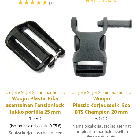
☆
☆
☆
☆
☆
Heti saatavilla
(1)
et
‪»
Muovi- ja metalliosat
Soljet ja säätösoljet
‪»
Soljet 25 mm nauhoille
‪»
‪»
Soljet ja säätösoljet
‪»
Soljet 20 mm nauhoille
‪»
Woojin Plastic
Pika-
Woojin
asenteinen Tensionlock-
Plastic
Korjaussolki Eco
lukko portilla 25 mm
BTS Champion 20 mm
1,25 €
3,00 €
(isommissa erissä alk. 0,75 €)
Nämä pikakorjaussoljet asennat
umpinaisiin nauhalenkkeihin
Sopiva korjausosa hajonneen
ilman työkaluja.