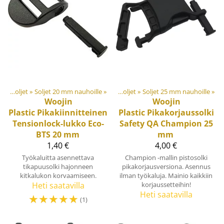
et
‪»
Muovi- ja metalliosat
Soljet ja säätösoljet
‪»
Soljet 20 mm nauhoille
‪»
‪»
Soljet ja säätösoljet
‪»
Soljet 25 mm nauhoille
‪»
Woojin
Woojin
Plastic
Pikakiinnitteinen
Plastic
Pikakorjaussolki
Tensionlock-lukko Eco-
Safety QA Champion 25
BTS 20 mm
mm
1,40 €
4,00 €
Työkaluitta asennettava
Champion -mallin pistosolki
tikapuusolki hajonneen
pikakorjausversiona. Asennus
kitkalukon korvaamiseen.
ilman työkaluja. Mainio kaikkiin
Heti saatavilla
korjaussetteihin!
Heti saatavilla
☆
☆
☆
☆
☆
(1)