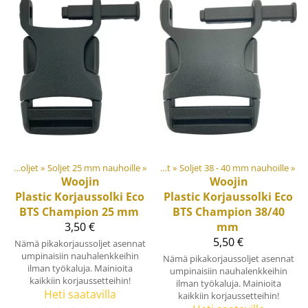
Muovi- ja metalliosat
Soljet ja säätösoljet
‪»
Soljet 25 mm nauhoille
‪»
‪»
Soljet ja säätösoljet
‪»
Soljet 38 - 40 mm nauhoille
‪»
Woojin
Woojin
Plastic
Korjaussolki Eco
Plastic
Korjaussolki Eco
BTS Champion 25 mm
BTS Champion 38/40
3,50 €
mm
5,50 €
Nämä pikakorjaussoljet asennat
umpinaisiin nauhalenkkeihin
Nämä pikakorjaussoljet asennat
ilman työkaluja. Mainioita
umpinaisiin nauhalenkkeihin
kaikkiin korjaussetteihin!
ilman työkaluja. Mainioita
Heti saatavilla
kaikkiin korjaussetteihin!