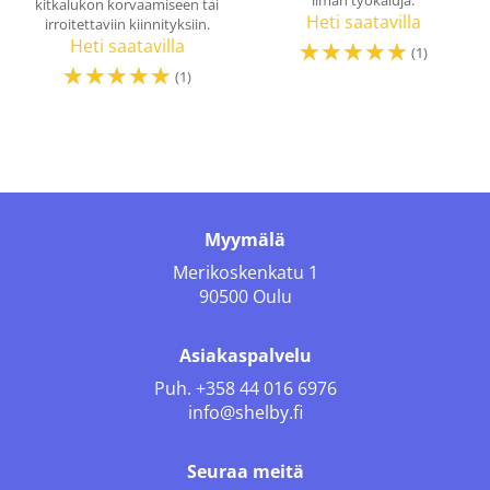
kitkalukon korvaamiseen tai
Heti saatavilla
irroitettaviin kiinnityksiin.
Heti saatavilla
☆
☆
☆
☆
☆
(1)
☆
☆
☆
☆
☆
(1)
Myymälä
Merikoskenkatu 1
90500 Oulu
Asiakaspalvelu
Puh.
+358 44 016 6976
info@shelby.fi
Seuraa meitä