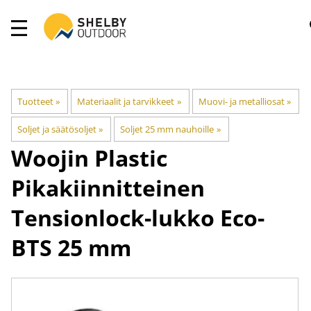
Tuotteet
‪»
Materiaalit ja tarvikkeet
‪»
Muovi- ja metalliosat
‪»
Soljet ja säätösoljet
‪»
Soljet 25 mm nauhoille
‪»
Woojin Plastic
Pikakiinnitteinen
Tensionlock-lukko Eco-
BTS 25 mm