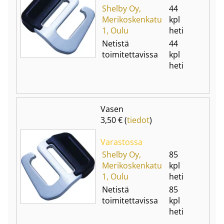
Shelby Oy,
44
Merikoskenkatu
kpl
1, Oulu
heti
Netistä
44
toimitettavissa
kpl
heti
Vasen
3,50 € (
tiedot
)
Varastossa
Shelby Oy,
85
Merikoskenkatu
kpl
1, Oulu
heti
Netistä
85
toimitettavissa
kpl
heti