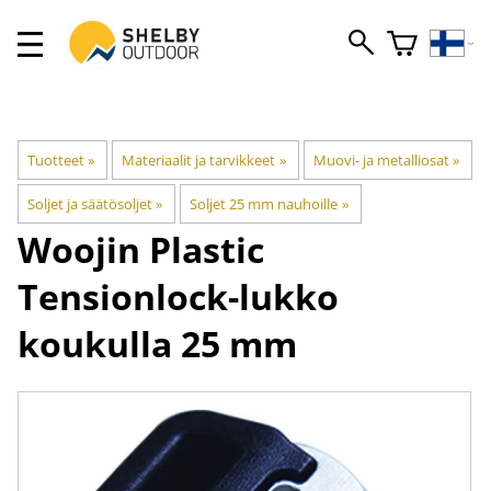
Tuotteet
‪»
Materiaalit ja tarvikkeet
‪»
Muovi- ja metalliosat
‪»
Soljet ja säätösoljet
‪»
Soljet 25 mm nauhoille
‪»
Woojin Plastic
Tensionlock-lukko
koukulla 25 mm