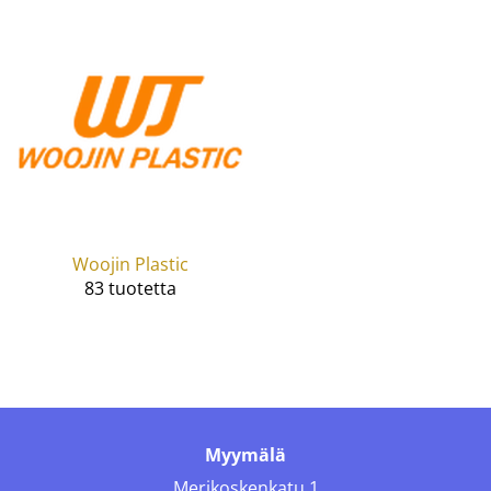
Woojin Plastic
83 tuotetta
Myymälä
Merikoskenkatu 1