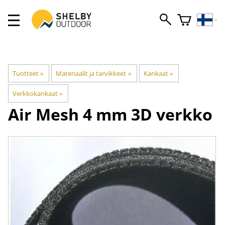
Tuotteet
‪»
Materiaalit ja tarvikkeet
‪»
Kankaat
‪»
Verkkokankaat
‪»
Air Mesh 4 mm 3D verkko