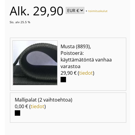
Alk. 29,90
+
toimituskulut
Sis. alv 25.5 %
Musta (8893),
Poistoerä:
käyttämätöntä vanhaa
varastoa
29,90 € (
tiedot
)
Mallipalat
(2 vaihtoehtoa)
0,00 € (
tiedot
)