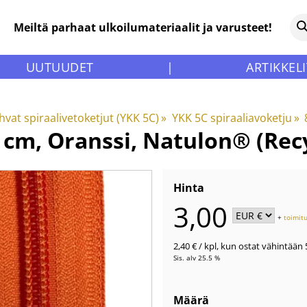
Meiltä parhaat ulkoilumateriaalit ja varusteet!
UUTUUDET
|
ARTIKKELI
hvat spiraalivetoketjut (YKK 5C)
‪»
YKK 5C spiraaliavoketju
‪»
0 cm, Oranssi, Natulon® (Rec
Hinta
3,00
+
toimit
2,40 €
/ kpl
,
kun ostat vähintään 5
Sis. alv 25.5 %
Määrä