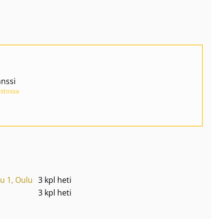
nssi
astossa
u 1, Oulu
3 kpl heti
3 kpl heti