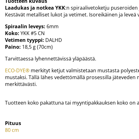
Tuotteen kuvaus
Laadukas ja notkea YKK
:n spiraalivetoketju puseroiden 
Kestävät metalliset lukot ja vetimet. Isoreikäinen ja leveä
Spiraalin leveys:
6mm
Koko:
YKK #5 CN
Vetimen tyyppi:
DALHD
Paino:
18,5 g (70cm)
Tarvittaessa lyhennettävissä yläpäästä.
ECO-DYE®
merkityt ketjut valmistetaan mustasta polyeste
mustaksi. Tällä lähes vedettömällä prosessilla jäteveden 
merkittävästi.
Tuotteen koko pakattuna tai myyntipakkauksen koko on ar
Pituus
80 cm