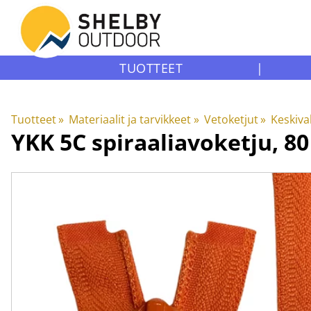
TUOTTEET
|
Tuotteet
‪»
Materiaalit ja tarvikkeet
‪»
Vetoketjut
‪»
Keskiva
YKK
5C spiraaliavoketju, 8