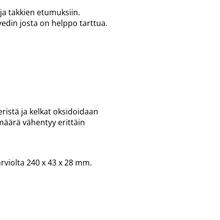
ja takkien etumuksiin.
 vedin josta on helppo tarttua.
ristä ja kelkat oksidoidaan
määrä vähentyy erittäin
violta 240 x 43 x 28 mm.