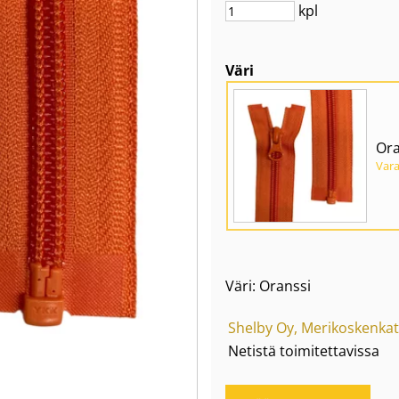
kpl
Väri
Ora
Var
Väri: Oranssi
Shelby Oy, Merikoskenkat
Netistä toimitettavissa