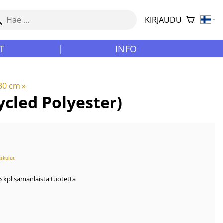
KIRJAUDU
T
|
INFO
80 cm
‪»
ycled Polyester)
uskulut
 kpl samanlaista tuotetta