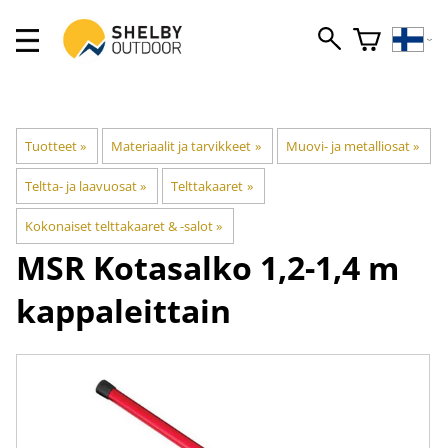
Tuotteet
‪»
Materiaalit ja tarvikkeet
‪»
Muovi- ja metalliosat
‪»
Teltta- ja laavuosat
‪»
Telttakaaret
‪»
Kokonaiset telttakaaret & -salot
‪»
MSR
Kotasalko 1,2-1,4 m
kappaleittain