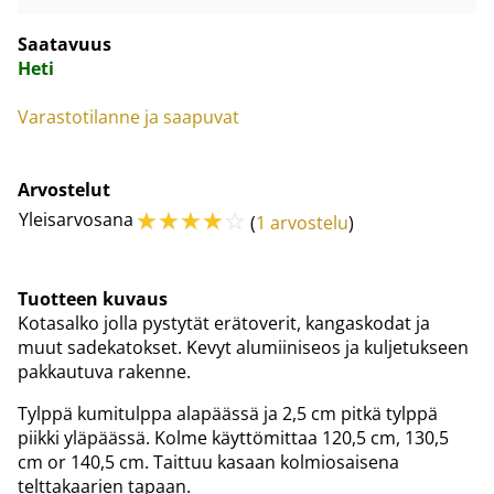
Saatavuus
Heti
Varastotilanne ja saapuvat
Arvostelut
☆
☆
☆
☆
☆
Yleisarvosana
(
1 arvostelu
)
Tuotteen kuvaus
Kotasalko jolla pystytät erätoverit, kangaskodat ja
muut sadekatokset. Kevyt alumiiniseos ja kuljetukseen
pakkautuva rakenne.
Tylppä kumitulppa alapäässä ja 2,5 cm pitkä tylppä
piikki yläpäässä. Kolme käyttömittaa 120,5 cm, 130,5
cm or 140,5 cm. Taittuu kasaan kolmiosaisena
telttakaarien tapaan.