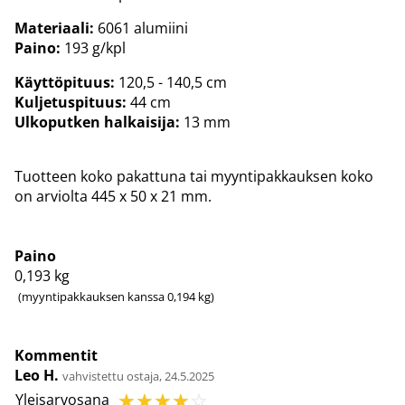
Materiaali:
6061 alumiini
Paino:
193 g/kpl
Käyttöpituus:
120,5 - 140,5 cm
Kuljetuspituus:
44 cm
Ulkoputken halkaisija:
13 mm
Tuotteen koko pakattuna tai myyntipakkauksen koko
on arviolta 445 x 50 x 21 mm.
Paino
0,193
kg
(myyntipakkauksen kanssa 0,194 kg)
Kommentit
Leo H.
vahvistettu ostaja, 24.5.2025
☆
☆
☆
☆
☆
Yleisarvosana