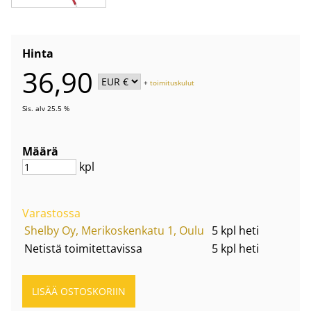
Hinta
36,90
+
toimituskulut
Sis. alv 25.5 %
Määrä
kpl
Varastossa
Shelby Oy, Merikoskenkatu 1, Oulu
5 kpl heti
Netistä toimitettavissa
5 kpl heti