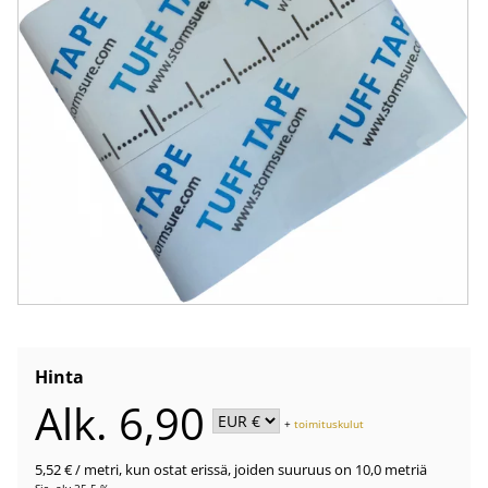
Hinta
Alk. 6,90
+
toimituskulut
5,52 €
/ metri
,
kun ostat erissä, joiden suuruus on 10,0 metriä
Sis. alv 25.5 %