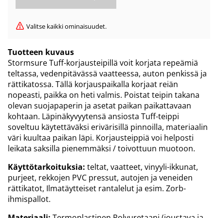
Valitse kaikki ominaisuudet.
Tuotteen kuvaus
Stormsure Tuff-korjausteipillä voit korjata repeämiä
teltassa, vedenpitävässä vaatteessa, auton penkissä ja
rättikatossa. Tällä korjauspaikalla korjaat reiän
nopeasti, paikka on heti valmis. Poistat teipin takana
olevan suojapaperin ja asetat paikan paikattavaan
kohtaan. Läpinäkyvyytensä ansiosta Tuff-teippi
soveltuu käytettäväksi erivärisillä pinnoilla, materiaalin
väri kuultaa paikan läpi. Korjausteippiä voi helposti
leikata saksilla pienemmäksi / toivottuun muotoon.
Käyttötarkoituksia:
teltat, vaatteet, vinyyli-ikkunat,
purjeet, rekkojen PVC pressut, autojen ja veneiden
rättikatot, Ilmatäytteiset rantalelut ja esim. Zorb-
ihmispallot.
Materiaali:
Termoplastinen Polyuretaani (joustava ja