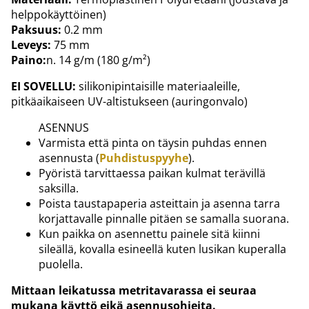
helppokäyttöinen)
Paksuus:
0.2 mm
Leveys:
75 mm
Paino:
n. 14 g/m (180 g/m²)
EI SOVELLU:
silikonipintaisille materiaaleille,
pitkäaikaiseen UV-altistukseen (auringonvalo)
ASENNUS
Varmista että pinta on täysin puhdas ennen
asennusta (
Puhdistuspyyhe
).
Pyöristä tarvittaessa paikan kulmat terävillä
saksilla.
Poista taustapaperia asteittain ja asenna tarra
korjattavalle pinnalle pitäen se samalla suorana.
Kun paikka on asennettu painele sitä kiinni
sileällä, kovalla esineellä kuten lusikan kuperalla
puolella.
Mittaan leikatussa metritavarassa ei seuraa
mukana käyttö eikä asennusohjeita.