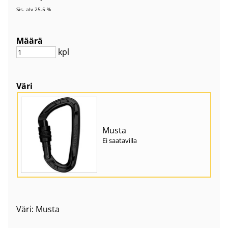
Sis. alv 25.5 %
Määrä
kpl
Väri
Musta
Ei saatavilla
Väri: Musta