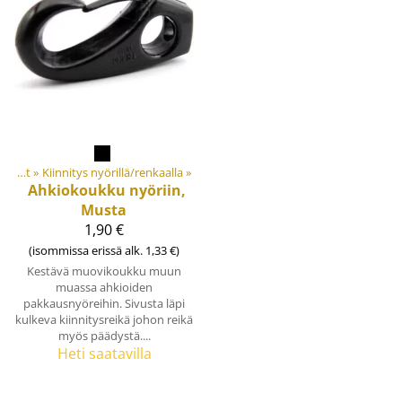
Koukut ja sulkurenkaat
‪»
Kiinnitys nyörillä/renkaalla
‪»
Ahkiokoukku nyöriin,
Musta
1,90 €
(isommissa erissä alk. 1,33 €)
Kestävä muovikoukku muun
muassa ahkioiden
pakkausnyöreihin. Sivusta läpi
kulkeva kiinnitysreikä johon reikä
myös päädystä....
Heti saatavilla