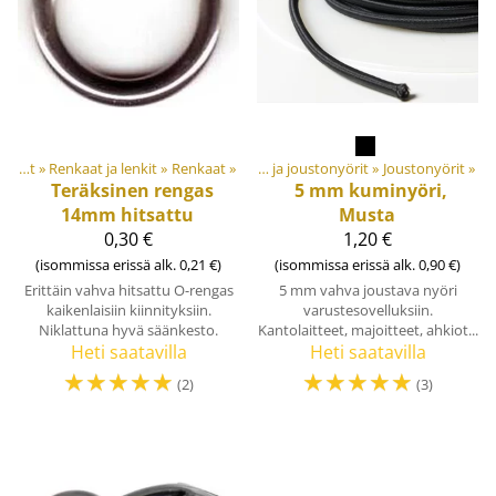
‪»
Materiaalit ja tarvikkeet
Muovi- ja metalliosat
‪»
Renkaat ja lenkit
‪»
‪»
Renkaat
‪»
Joustonauhat ja joustonyörit
‪»
Joustonyörit
‪»
Teräksinen rengas
5 mm kuminyöri,
14mm hitsattu
Musta
0,30 €
1,20 €
(isommissa erissä alk. 0,21 €)
(isommissa erissä alk. 0,90 €)
Erittäin vahva hitsattu O-rengas
5 mm vahva joustava nyöri
kaikenlaisiin kiinnityksiin.
varustesovelluksiin.
Niklattuna hyvä säänkesto.
Kantolaitteet, majoitteet, ahkiot...
Heti saatavilla
Heti saatavilla
☆
☆
☆
☆
☆
☆
☆
☆
☆
☆
(2)
(3)