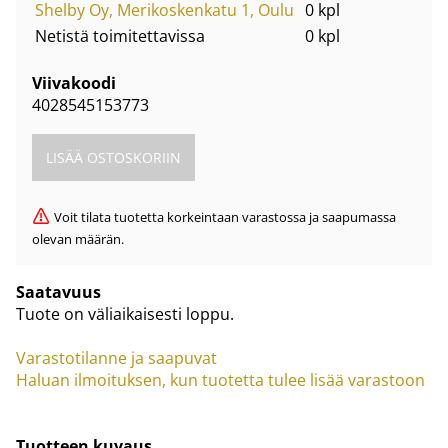
Shelby Oy, Merikoskenkatu 1, Oulu
0 kpl
Netistä toimitettavissa
0 kpl
Viivakoodi
4028545153773
Voit tilata tuotetta korkeintaan varastossa ja saapumassa
olevan määrän.
Saatavuus
Tuote on väliaikaisesti loppu.
Varastotilanne ja saapuvat
Haluan ilmoituksen, kun tuotetta tulee lisää varastoon
Tuotteen kuvaus