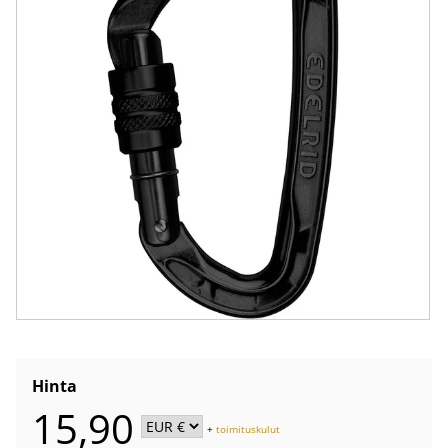
Hinta
15,90
+
toimituskulut