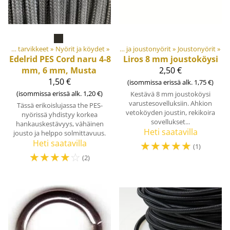
‪»
Materiaalit ja tarvikkeet
Materiaalit ja tarvikkeet
‪»
Nyörit ja köydet
‪»
‪»
Joustonauhat ja joustonyörit
‪»
Joustonyörit
‪»
Edelrid
PES Cord naru 4-8
Liros
8 mm joustoköysi
mm, 6 mm, Musta
2,50 €
1,50 €
(isommissa erissä alk. 1,75 €)
(isommissa erissä alk. 1,20 €)
Kestävä 8 mm joustoköysi
varustesovelluksiin. Ahkion
Tässä erikoislujassa the PES-
vetoköyden joustin, rekikoira
nyörissä yhdistyy korkea
sovellukset...
hankauskestävyys, vähäinen
Heti saatavilla
jousto ja helppo solmittavuus.
Heti saatavilla
☆
☆
☆
☆
☆
(1)
☆
☆
☆
☆
☆
(2)