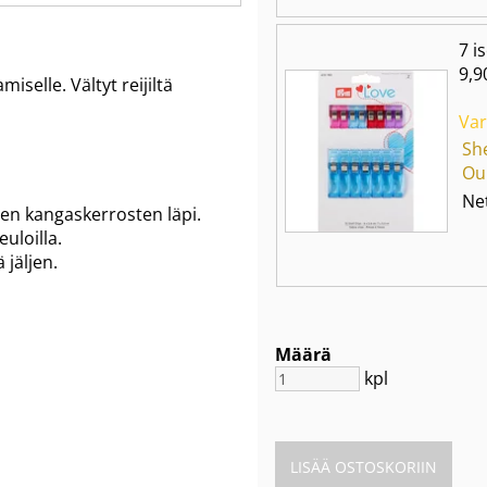
7 i
9,9
elle. Vältyt reijiltä
Var
Sh
Ou
Net
ujen kangaskerrosten läpi.
uloilla.
 jäljen.
Määrä
kpl