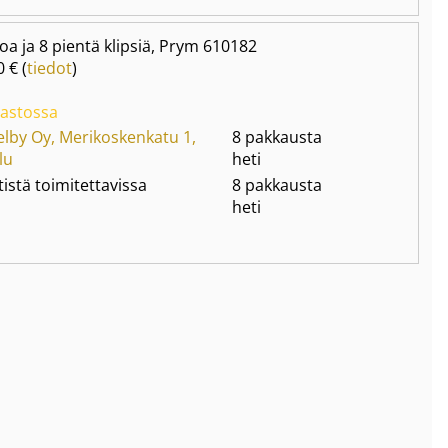
soa ja 8 pientä klipsiä, Prym 610182
0 € (
tiedot
)
astossa
elby Oy, Merikoskenkatu 1,
8 pakkausta
lu
heti
istä toimitettavissa
8 pakkausta
heti