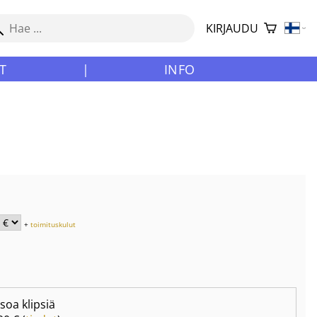
KIRJAUDU
T
|
INFO
+
toimituskulut
isoa klipsiä