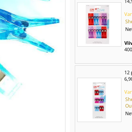
14,
Var
Sh
Net
Vii
40
12 
6,9
Var
Sh
Ou
Net