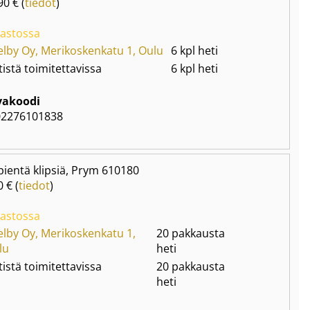
90 € (
tiedot
)
astossa
elby Oy, Merikoskenkatu 1, Oulu
6 kpl heti
istä toimitettavissa
6 kpl heti
vakoodi
02276101838
pientä klipsiä, Prym 610180
0 € (
tiedot
)
astossa
elby Oy, Merikoskenkatu 1,
20 pakkausta
lu
heti
istä toimitettavissa
20 pakkausta
heti