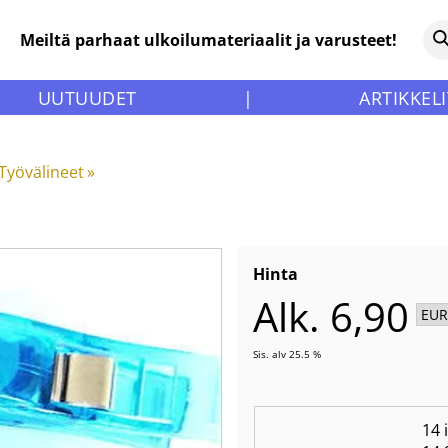
Meiltä parhaat ulkoilumateriaalit ja varusteet!
UUTUUDET
|
ARTIKKELI
Työvälineet
‪»
Hinta
Alk. 6,90
Sis. alv 25.5 %
14 