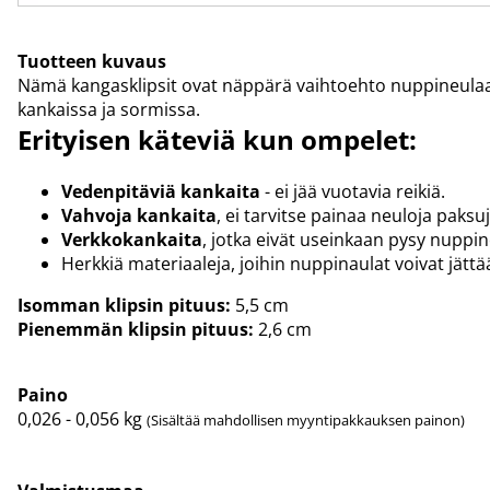
Tuotteen kuvaus
Nämä kangasklipsit ovat näppärä vaihtoehto nuppineulaamis
kankaissa ja sormissa.
Erityisen käteviä kun ompelet:
Vedenpitäviä kankaita
- ei jää vuotavia reikiä.
Vahvoja kankaita
, ei tarvitse painaa neuloja paks
Verkkokankaita
, jotka eivät useinkaan pysy nuppine
Herkkiä materiaaleja, joihin nuppinaulat voivat jättää
Isomman klipsin pituus:
5,5 cm
Pienemmän klipsin pituus:
2,6 cm
Paino
0,026 - 0,056
kg
(Sisältää mahdollisen myyntipakkauksen painon)