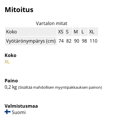
Mitoitus
Vartalon mitat
Koko
XS
S
M
L
XL
Vyötärönympärys (cm)
74
82
90
98
110
Koko
XL
Paino
0,2
kg
(Sisältää mahdollisen myyntipakkauksen painon)
Valmistusmaa
Suomi