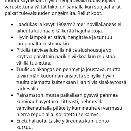
muuta käytäkään. Hyvin hengittävällä tuulisuojalla
varustettuna vältät hikoilun samalla kun suojaat arat
paikat tulevaisuuden ongelmilta. Reilut koot.
Laadukas ja kevyt 190g/m2 merinovillakangas ei
aiheuta kutinaa eikä kerää hajuhaittoja.
Hyvin lämpöä eristävä, hengittävä ja tuntuu
lämpimältä kosteanakin.
Pitkillä talvivaelluksilla näitä alushousuja voi
käyttää päivittäin parikin viikkoa kun muistaa
välillä tuulettaa.
Tuulisuojakangas on pehmyt ja joustava, mutta
tiiviimmän kudonnan ansiosta se hylkii hyvin
tuulta olematta kuitenkaan liian tiivis sisäkäytössä
tai kesällä.
Painamaton, mutta paikallaan pysyvä pehmeä
kuminauhavyötärö. Litteästi, pehmeällä
vahvikenauhalla päätelty kuminauha ei varmasti
hierrä repun alla. Korotettu selkämys.
Ei etuhalkiota. Laske yläreunaa kun luonto
kutsuu.