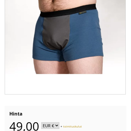
Hinta
49,00
+
toimituskulut