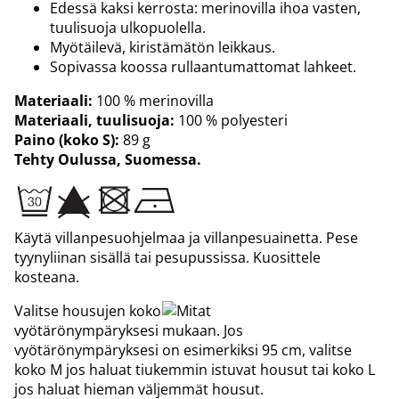
Edessä kaksi kerrosta: merinovilla ihoa vasten,
tuulisuoja ulkopuolella.
Myötäilevä, kiristämätön leikkaus.
Sopivassa koossa rullaantumattomat lahkeet.
Materiaali:
100 % merinovilla
Materiaali, tuulisuoja:
100 % polyesteri
Paino (koko S):
89 g
Tehty Oulussa, Suomessa.
Käytä villanpesuohjelmaa ja villanpesuainetta. Pese
tyynyliinan sisällä tai pesupussissa. Kuosittele
kosteana.
Valitse housujen koko
vyötärönympäryksesi mukaan. Jos
vyötärönympäryksesi on esimerkiksi 95 cm, valitse
koko M jos haluat tiukemmin istuvat housut tai koko L
jos haluat hieman väljemmät housut.