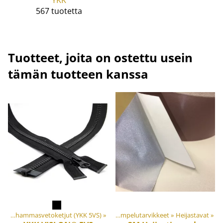
YKK
567 tuotetta
Tuotteet, joita on ostettu usein
tämän tuotteen kanssa
Tuotteet
Keskivahvat valuhammasvetoketjut (YKK 5VS)
‪»
Materiaalit ja tarvikkeet
‪»
‪»
Ompelutarvikkeet
‪»
Heijastavat
‪»