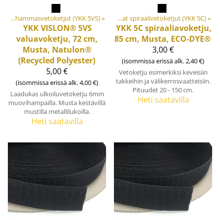
aalit ja tarvikkeet
Keskivahvat valuhammasvetoketjut (YKK 5VS)
‪»
Vetoketjut
‪»
‪»
Keskivahvat spiraalivetoketjut (YKK 5C)
‪»
YKK
VISLON® 5VS
YKK
5C spiraaliavoketju,
valuavoketju, 72 cm,
85 cm, Musta, ECO-DYE®
Musta, Natulon®
3,00 €
(Recycled Polyester)
(isommissa erissä alk. 2,40 €)
5,00 €
Vetoketju esimerkiksi keveisiin
takkeihin ja välikerrosvaatteisiin.
(isommissa erissä alk. 4,00 €)
Pituudet 20 - 150 cm.
Laadukas ulkoiluvetoketju 6mm
Heti saatavilla
muovihampailla. Musta kestävillä
mustilla metallilukoilla.
Heti saatavilla