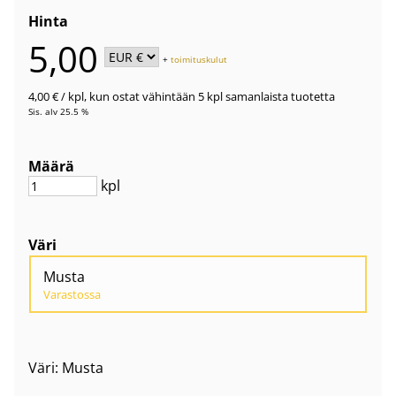
Hinta
5,00
+
toimituskulut
4,00 €
/ kpl
,
kun ostat vähintään 5 kpl samanlaista tuotetta
Sis. alv 25.5 %
Määrä
kpl
Väri
Musta
Varastossa
Väri: Musta