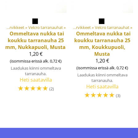
Materiaalit ja tarvikkeet
‪»
Tuotteet
Velcro tarranauhat
‪»
‪»
Materiaalit ja tarvikkeet
‪»
Velcro tarranauhat
‪»
Ommeltava nukka tai
Ommeltava nukka tai
koukku tarranauha 25
koukku tarranauha 25
mm, Nukkapuoli, Musta
mm, Koukkupuoli,
1,20 €
Musta
1,20 €
(isommissa erissä alk. 0,72 €)
(isommissa erissä alk. 0,72 €)
Laadukas kiinni ommeltava
tarranauha.
Laadukas kiinni ommeltava
Heti saatavilla
tarranauha.
☆
☆
☆
☆
☆
Heti saatavilla
(2)
☆
☆
☆
☆
☆
(3)