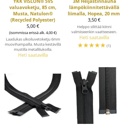
YKK
VISLON® 5VS
3M
Heijastinnauha
valuavoketju, 85 cm,
lämpökiinnitettävällä
Musta, Natulon®
liimalla, Hopea, 20 mm
(Recycled Polyester)
3,50 €
5,00 €
Helppo silittää kiinni
valmiiseenkin vaatteeseen.
(isommissa erissä alk. 4,00 €)
Heti saatavilla
Laadukas ulkoiluvetoketju 6mm
☆
☆
☆
☆
☆
muovihampailla. Musta kestävillä
(1)
mustilla metallilukoilla.
Heti saatavilla