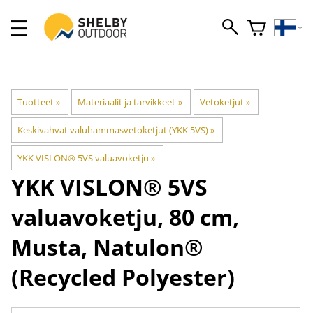
Tuotteet
‪»
Materiaalit ja tarvikkeet
‪»
Vetoketjut
‪»
Keskivahvat valuhammasvetoketjut (YKK 5VS)
‪»
YKK VISLON® 5VS valuavoketju
‪»
YKK
VISLON® 5VS
valuavoketju, 80 cm,
Musta, Natulon®
(Recycled Polyester)