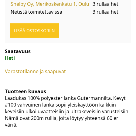
Shelby Oy, Merikoskenkatu 1, Oulu
3 rullaa heti
Netistä toimitettavissa
3 rullaa heti
Saatavuus
Heti
Varastotilanne ja saapuvat
Tuotteen kuvaus
Laadukas 100% polyester lanka Gutermannilta. Kevyt
#100 vahvuinen lanka sopii yleiskäyttöön kaikkiin
keveisiin ulkoiluvaatteisiin ja ultrakeveisiin varusteisiin.
Nämä ovat 200m rullia, joita löytyy yhteensä 60 eri
väriä.