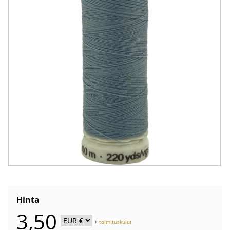
Hinta
3,50
+
toimituskulut