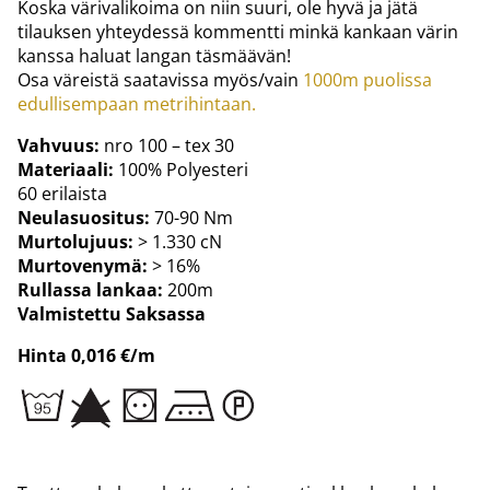
Koska värivalikoima on niin suuri, ole hyvä ja jätä
tilauksen yhteydessä kommentti minkä kankaan värin
kanssa haluat langan täsmäävän!
Osa väreistä saatavissa myös/vain
1000m puolissa
edullisempaan metrihintaan.
Vahvuus:
nro 100 – tex 30
Materiaali:
100% Polyesteri
60 erilaista
Neulasuositus:
70-90 Nm
Murtolujuus:
> 1.330 cN
Murtovenymä:
> 16%
Rullassa lankaa:
200m
Valmistettu Saksassa
Hinta 0,016 €/m