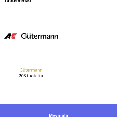
Tuotemerkki
Gütermann
208 tuotetta
Myymälä