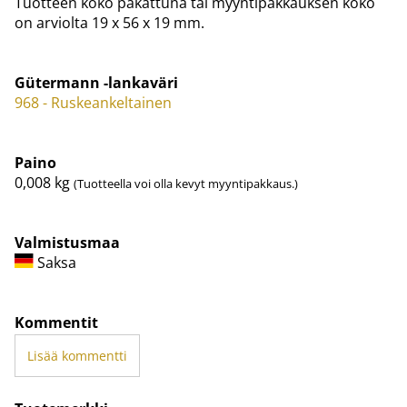
Tuotteen koko pakattuna tai myyntipakkauksen koko
on arviolta 19 x 56 x 19 mm.
Gütermann -lankaväri
968 - Ruskeankeltainen
Paino
0,008
kg
(Tuotteella voi olla kevyt myyntipakkaus.)
Valmistusmaa
Saksa
Kommentit
Lisää kommentti