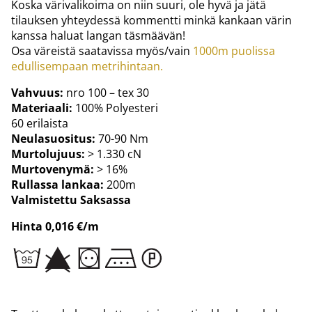
Koska värivalikoima on niin suuri, ole hyvä ja jätä
tilauksen yhteydessä kommentti minkä kankaan värin
kanssa haluat langan täsmäävän!
Osa väreistä saatavissa myös/vain
1000m puolissa
edullisempaan metrihintaan.
Vahvuus:
nro 100 – tex 30
Materiaali:
100% Polyesteri
60 erilaista
Neulasuositus:
70-90 Nm
Murtolujuus:
> 1.330 cN
Murtovenymä:
> 16%
Rullassa lankaa:
200m
Valmistettu Saksassa
Hinta 0,016 €/m