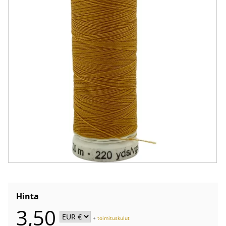
Hinta
3,50
+
toimituskulut