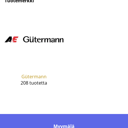
Tuotemerkki
Gütermann
208 tuotetta
Myymälä