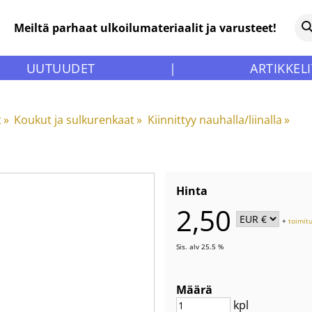
Meiltä parhaat ulkoilumateriaalit ja varusteet!
UUTUUDET
|
ARTIKKELI
t
‪»
Koukut ja sulkurenkaat
‪»
Kiinnittyy nauhalla/liinalla
‪»
Hinta
2,50
+
toimit
Sis. alv 25.5 %
Määrä
kpl