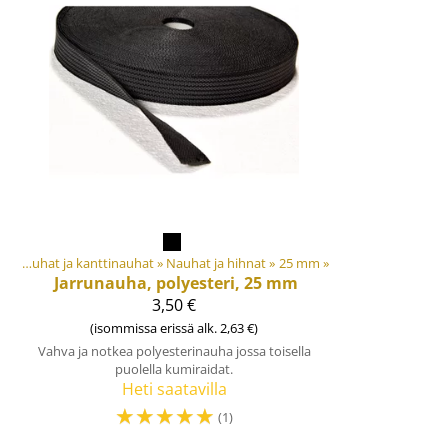
t
‪»
Nauhat ja kanttinauhat
‪»
Nauhat ja hihnat
‪»
25 mm
‪»
Jarrunauha, polyesteri, 25 mm
3,50 €
(isommissa erissä alk. 2,63 €)
Vahva ja notkea polyesterinauha jossa toisella
puolella kumiraidat.
Heti saatavilla
☆
☆
☆
☆
☆
(1)