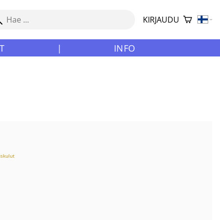
KIRJAUDU
T
|
INFO
uskulut