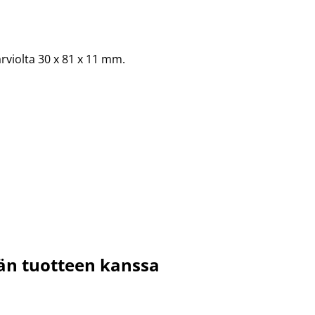
violta 30 x 81 x 11 mm.
män tuotteen kanssa