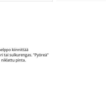
helppo kiinnittää
i tai sulkurengas. "Pyöreä"
 niklattu pinta.