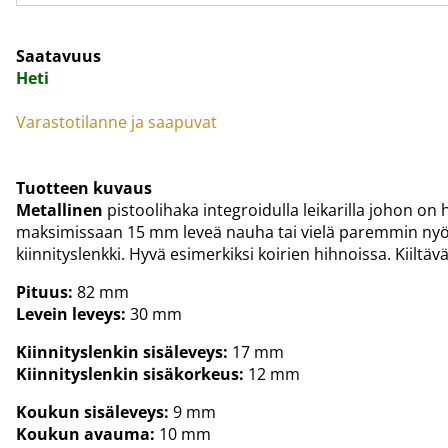
Saatavuus
Heti
Varastotilanne ja saapuvat
Tuotteen kuvaus
Metallinen
pistoolihaka integroidulla leikarilla johon on 
maksimissaan 15 mm leveä nauha tai vielä paremmin nyör
kiinnityslenkki. Hyvä esimerkiksi koirien hihnoissa. Kiiltävä
Pituus:
82 mm
Levein leveys:
30 mm
Kiinnityslenkin sisäleveys:
17 mm
Kiinnityslenkin sisäkorkeus:
12 mm
Koukun sisäleveys:
9 mm
Koukun avauma:
10 mm