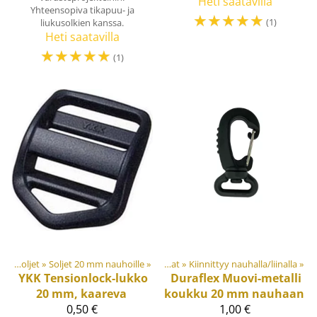
Heti saatavilla
Yhteensopiva tikapuu- ja
☆
☆
☆
☆
☆
(1)
liukusolkien kanssa.
Heti saatavilla
☆
☆
☆
☆
☆
(1)
vi- ja metalliosat
Soljet ja säätösoljet
‪»
Soljet 20 mm nauhoille
‪»
‪»
Koukut ja sulkurenkaat
‪»
Kiinnittyy nauhalla/liinalla
‪»
YKK
Tensionlock-lukko
Duraflex
Muovi-metalli
20 mm, kaareva
koukku 20 mm nauhaan
0,50 €
1,00 €