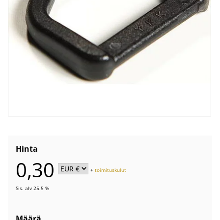
Hinta
0,30
+
toimituskulut
Sis. alv 25.5 %
Määrä