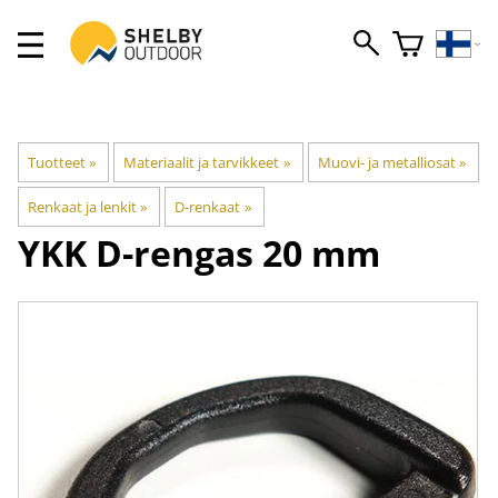
Tuotteet
‪»
Materiaalit ja tarvikkeet
‪»
Muovi- ja metalliosat
‪»
Renkaat ja lenkit
‪»
D-renkaat
‪»
YKK
D-rengas 20 mm