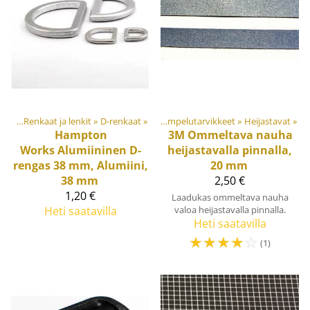
osat
Tuotteet
‪»
Renkaat ja lenkit
‪»
Materiaalit ja tarvikkeet
‪»
D-renkaat
‪»
‪»
Ompelutarvikkeet
‪»
Heijastavat
‪»
Hampton
3M
Ommeltava nauha
Works
Alumiininen D-
heijastavalla pinnalla,
rengas 38 mm, Alumiini,
20 mm
38 mm
2,50 €
1,20 €
Laadukas ommeltava nauha
Heti saatavilla
valoa heijastavalla pinnalla.
Heti saatavilla
☆
☆
☆
☆
☆
(1)