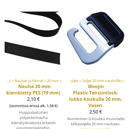
et
‪»
Muovi- ja metalliosat
Nauhat ja kanttinauhat
‪»
Nauhat ja hihnat
‪»
‪»
20 mm
‪»
Soljet ja säätösoljet
‪»
Soljet 20 mm nauhoille
‪»
Nauha 20 mm
Woojin
kierrätetty PES (19 mm)
Plastic
Tensionlock-
2,10 €
lukko koukulla 20 mm,
Vasen
(isommissa erissä alk. 1,58 €)
2,50 €
Huippulaatuinen
polyesterinauha
Alumiininen G-koukku muovisella
kierrätyskuidusta erilaisiin
kitkasoljella 20 mm nauhaan.
varusteprojekteihin.