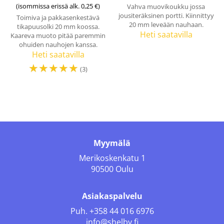
(isommissa erissä alk. 0,25 €)
Vahva muovikoukku jossa
jousiteräksinen portti. Kiinnittyy
Toimiva ja pakkasenkestävä
20 mm leveään nauhaan.
tikapuusolki 20 mm koossa.
Heti saatavilla
Kaareva muoto pitää paremmin
ohuiden nauhojen kanssa.
Heti saatavilla
☆
☆
☆
☆
☆
(3)
Myymälä
Merikoskenkatu 1
90500 Oulu
Asiakaspalvelu
Puh.
+358 44 016 6976
info@shelby.fi