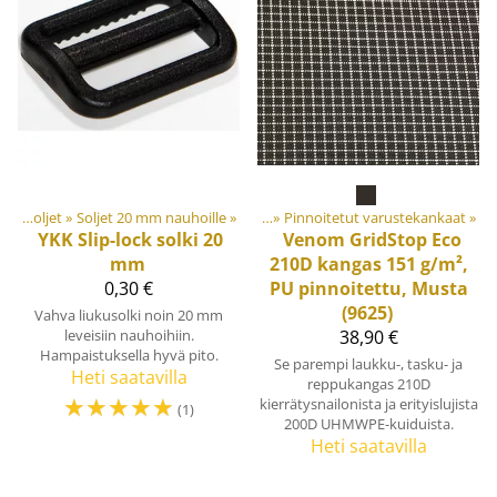
tteet
Soljet ja säätösoljet
‪»
Materiaalit ja tarvikkeet
‪»
Soljet 20 mm nauhoille
‪»
Kankaat
‪»
‪»
Pinnoitetut varustekankaat
‪»
YKK
Slip-lock solki 20
Venom GridStop Eco
mm
210D kangas 151 g/m²,
0,30 €
PU pinnoitettu, Musta
(9625)
Vahva liukusolki noin 20 mm
leveisiin nauhoihiin.
38,90 €
Hampaistuksella hyvä pito.
Se parempi laukku-, tasku- ja
Heti saatavilla
reppukangas 210D
☆
☆
☆
☆
☆
kierrätysnailonista ja erityislujista
(1)
200D UHMWPE-kuiduista.
Heti saatavilla