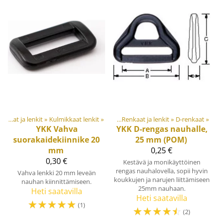
aalit ja tarvikkeet
Renkaat ja lenkit
‪»
Kulmikkaat lenkit
‪»
Muovi- ja metalliosat
‪»
‪»
Renkaat ja lenkit
‪»
D-renkaat
‪»
YKK
Vahva
YKK
D-rengas nauhalle,
suorakaidekiinnike 20
25 mm (POM)
mm
0,25 €
0,30 €
Kestävä ja monikäyttöinen
rengas nauhalovella, sopii hyvin
Vahva lenkki 20 mm leveän
koukkujen ja narujen liittämiseen
nauhan kiinnittämiseen.
25mm nauhaan.
Heti saatavilla
Heti saatavilla
☆
☆
☆
☆
☆
(1)
☆
☆
☆
☆
☆
(2)