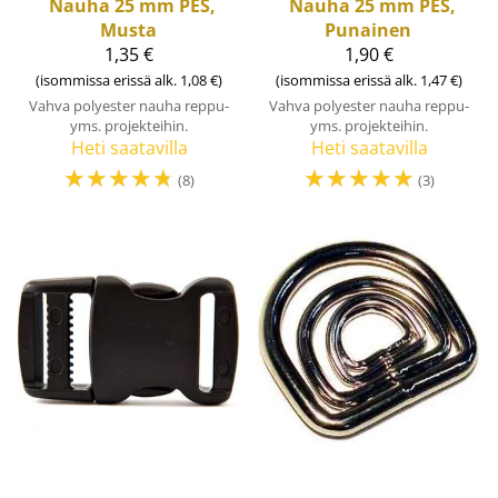
Nauha 25 mm PES,
Nauha 25 mm PES,
Musta
Punainen
1,35 €
1,90 €
(isommissa erissä alk. 1,08 €)
(isommissa erissä alk. 1,47 €)
Vahva polyester nauha reppu-
Vahva polyester nauha reppu-
yms. projekteihin.
yms. projekteihin.
Heti saatavilla
Heti saatavilla
☆
☆
☆
☆
☆
☆
☆
☆
☆
☆
(8)
(3)