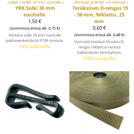
aalit ja tarvikkeet
Soljet ja säätösoljet
‪»
Soljet 30 mm nauhalle
‪»
Muovi- ja metalliosat
‪»
‪»
Renkaat ja lenkit
‪»
D-renkaat
‪»
YKK
Solki 30 mm
Teräksinen D-rengas 15
nauhalle
- 50 mm, Niklattu, 25
1,50 €
mm
0,60 €
(isommissa erissä alk. 0,75 €)
(isommissa erissä alk. 0,48 €)
Kestävä solki 30 mm nauhalle
pakkasenkestävää POM muovia.
Varmasti kestävä hitsattu D-
Heti saatavilla
rengas niklattua terästä
kaikenlaisiin kiinnityksiin.
Heti saatavilla