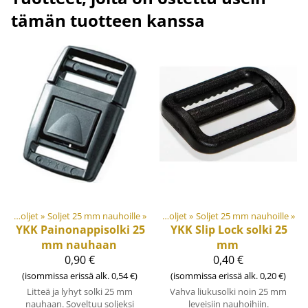
tämän tuotteen kanssa
et
‪»
Muovi- ja metalliosat
Soljet ja säätösoljet
‪»
Soljet 25 mm nauhoille
‪»
‪»
Soljet ja säätösoljet
‪»
Soljet 25 mm nauhoille
‪»
YKK
Painonappisolki 25
YKK
Slip Lock solki 25
mm nauhaan
mm
0,90 €
0,40 €
(isommissa erissä alk. 0,54 €)
(isommissa erissä alk. 0,20 €)
Litteä ja lyhyt solki 25 mm
Vahva liukusolki noin 25 mm
nauhaan. Soveltuu soljeksi
leveisiin nauhoihiin.