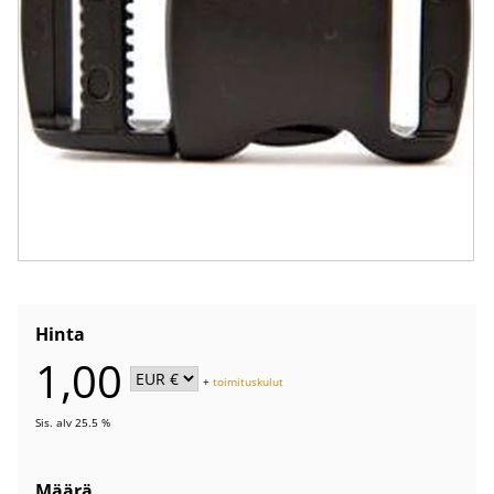
Hinta
1,00
+
toimituskulut
Sis. alv 25.5 %
Määrä