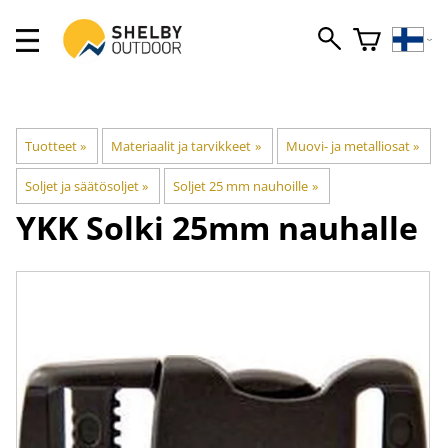
Tuotteet
‪»
Materiaalit ja tarvikkeet
‪»
Muovi- ja metalliosat
‪»
Soljet ja säätösoljet
‪»
Soljet 25 mm nauhoille
‪»
YKK
Solki 25mm nauhalle