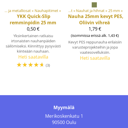
aalit ja tarvikkeet
Muovi- ja metalliosat
‪»
‪»
Nauhapitimet
‪»
Nauhat ja kanttinauhat
‪»
Nauhat ja hihnat
‪»
25 mm
‪»
YKK
Quick-Slip
Nauha 25mm kevyt PES,
remminpidin 25 mm
Oliivin vihreä
0,50 €
1,79 €
(isommissa erissä alk. 1,43 €)
Yksinkertainen ratkaisu
irtonaisten nauhanpäiden
Kevyt PES reppunauha erilaisiin
säilömiseksi. Kiinnittyy pysyvästi
varusteprojekteihin ja jopa
kiinteään nauhaan.
vaatesovelluksiin.
Heti saatavilla
Heti saatavilla
☆
☆
☆
☆
☆
(3)
Myymälä
Merikoskenkatu 1
90500 Oulu