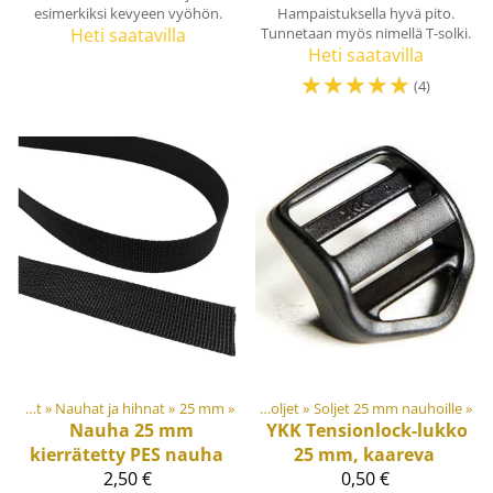
esimerkiksi kevyeen vyöhön.
Hampaistuksella hyvä pito.
Heti saatavilla
Tunnetaan myös nimellä T-solki.
Heti saatavilla
☆
☆
☆
☆
☆
(4)
et
‪»
Muovi- ja metalliosat
Nauhat ja kanttinauhat
‪»
Nauhat ja hihnat
‪»
‪»
25 mm
‪»
Soljet ja säätösoljet
‪»
Soljet 25 mm nauhoille
‪»
Nauha 25 mm
YKK
Tensionlock-lukko
kierrätetty PES nauha
25 mm, kaareva
2,50 €
0,50 €