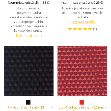
(isommissa erissä alk. 1,88 €)
(isommissa erissä alk. 0,25 €)
Huippulaatuinen
Toimiva ja pakkasenkestävä
polyesterinauha
tikapuusolki 25 mm leveälle
kierrätyskuidusta erilaisiin
nauhalle.
varusteprojekteihin.
Heti saatavilla
Yhteensopiva tikapuu- ja
☆
☆
☆
☆
☆
(1)
liukusolkien kanssa.
Heti saatavilla
aalit ja tarvikkeet
Nauhat ja kanttinauhat
‪»
Nauhat ja hihnat
‪»
‪»
25 mm
‪»
Nauhat ja kanttinauhat
‪»
Nauhat ja hihnat
‪»
25 mm
‪»