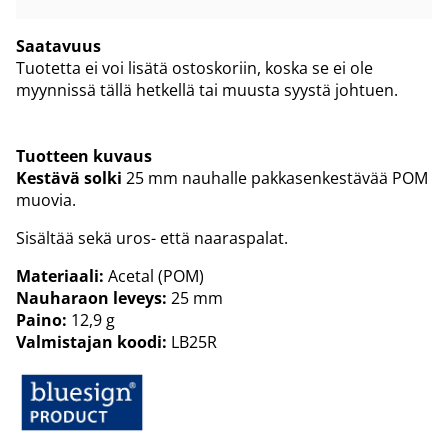
Saatavuus
Tuotetta ei voi lisätä ostoskoriin, koska se ei ole
myynnissä tällä hetkellä tai muusta syystä johtuen.
Tuotteen kuvaus
Kestävä solki
25 mm nauhalle pakkasenkestävää POM
muovia.
Sisältää sekä uros- että naaraspalat.
Materiaali:
Acetal (POM)
Nauharaon leveys:
25 mm
Paino:
12,9 g
Valmistajan koodi:
LB25R