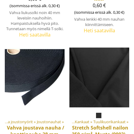
0,60 €
(isommissa erissä alk. 0,30 €)
(isommissa erissä alk. 0,30 €)
Vahva liukusolki noin 40 mm
leveisiin nauhoihiin.
Vahva lenkki 40 mm nauhan
Hampaistuksella hyvä pito.
kiinnittämiseen.
Tunnetaan myös nimellä T-solki.
Heti saatavilla
Heti saatavilla
Joustonauhat ja joustonyörit
Tuotteet
‪»
Materiaalit ja tarvikkeet
‪»
Joustonauhat
‪»
‪»
Kankaat
‪»
Tuulikuorikankaat
‪»
Vahva joustava nauha /
Stretch Softshell nailon