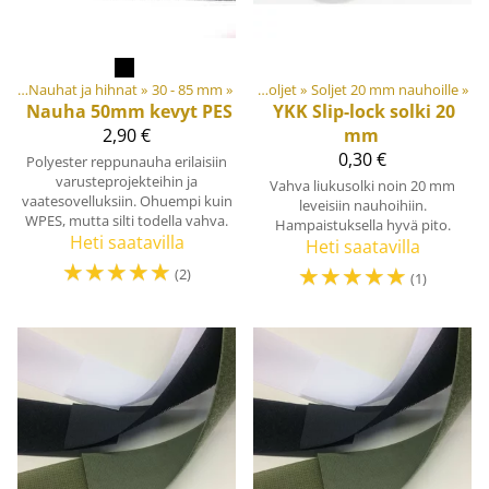
et
hat
‪»
‪»
Muovi- ja metalliosat
Nauhat ja hihnat
‪»
30 - 85 mm
‪»
‪»
Soljet ja säätösoljet
‪»
Soljet 20 mm nauhoille
‪»
Nauha 50mm kevyt PES
YKK
Slip-lock solki 20
2,90 €
mm
0,30 €
Polyester reppunauha erilaisiin
varusteprojekteihin ja
Vahva liukusolki noin 20 mm
vaatesovelluksiin. Ohuempi kuin
leveisiin nauhoihiin.
WPES, mutta silti todella vahva.
Hampaistuksella hyvä pito.
Heti saatavilla
Heti saatavilla
☆
☆
☆
☆
☆
☆
☆
☆
☆
☆
(2)
(1)