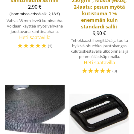
kanttinauha 38 mm
250 g/m², Musta (9003),
2,90 €
2-laatu: pesun myötä
kutistuma 1 %
(isommissa erissä alk. 2,18 €)
enemmän kuin
Vahva 38 mm leveä kuminauha.
Voidaan käyttää myös vahvana
standardi sallii
joustavana kanttinauhana.
9,90 €
Heti saatavilla
Tehokkaasti hengittävä ja tuulta
☆
☆
☆
☆
☆
hylkivä ohuehko joustokangas
(1)
kulutuskestävällä ulkopinnalla ja
pehmeällä sisäpinnalla.
Heti saatavilla
☆
☆
☆
☆
☆
(3)