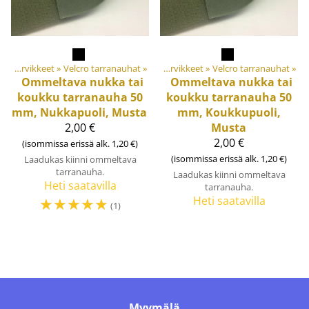
Materiaalit ja tarvikkeet
‪»
Tuotteet
Velcro tarranauhat
‪»
‪»
Materiaalit ja tarvikkeet
‪»
Velcro tarranauhat
‪»
Ommeltava nukka tai
Ommeltava nukka tai
koukku tarranauha 50
koukku tarranauha 50
mm, Nukkapuoli, Musta
mm, Koukkupuoli,
2,00 €
Musta
2,00 €
(isommissa erissä alk. 1,20 €)
(isommissa erissä alk. 1,20 €)
Laadukas kiinni ommeltava
tarranauha.
Laadukas kiinni ommeltava
Heti saatavilla
tarranauha.
☆
☆
☆
☆
☆
Heti saatavilla
(1)
Myymälä