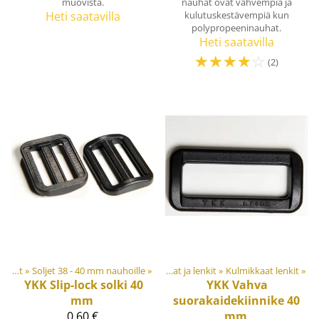
muovista.
nauhat ovat vahvempia ja
Heti saatavilla
kulutuskestävempiä kun
polypropeeninauhat.
Heti saatavilla
☆
☆
☆
☆
☆
(2)
 tarvikkeet
Soljet ja säätösoljet
‪»
Soljet 38 - 40 mm nauhoille
‪»
Muovi- ja metalliosat
‪»
‪»
Renkaat ja lenkit
‪»
Kulmikkaat lenkit
‪»
YKK
Slip-lock solki 40
YKK
Vahva
mm
suorakaidekiinnike 40
0,60 €
mm