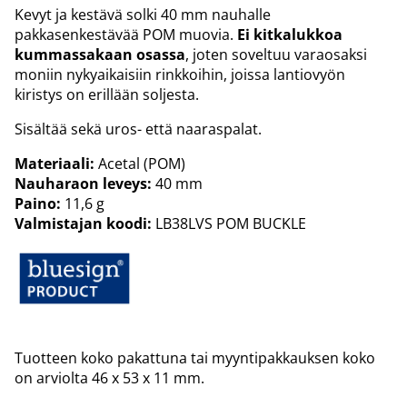
Kevyt ja kestävä solki 40 mm nauhalle
pakkasenkestävää POM muovia.
Ei kitkalukkoa
kummassakaan osassa
, joten soveltuu varaosaksi
moniin nykyaikaisiin rinkkoihin, joissa lantiovyön
kiristys on erillään soljesta.
Sisältää sekä uros- että naaraspalat.
Materiaali:
Acetal (POM)
Nauharaon leveys:
40 mm
Paino:
11,6 g
Valmistajan koodi:
LB38LVS POM BUCKLE
Tuotteen koko pakattuna tai myyntipakkauksen koko
on arviolta 46 x 53 x 11 mm.