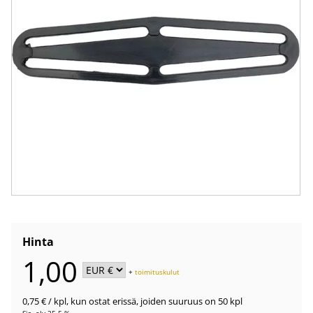
Hinta
1,00
+
toimituskulut
0,75 €
/ kpl
,
kun ostat erissä, joiden suuruus on 50 kpl
Sis. alv 25.5 %