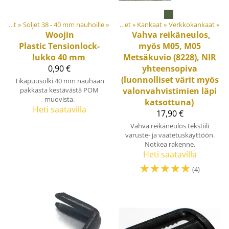
Soljet ja säätösoljet
‪»
Soljet 38 - 40 mm nauhoille
Tuotteet
‪»
‪»
Materiaalit ja tarvikkeet
‪»
Kankaat
‪»
Verkkokankaat
‪»
Woojin
Vahva reikäneulos,
Plastic
Tensionlock-
myös M05, M05
lukko 40 mm
Metsäkuvio (8228), NIR
0,90 €
yhteensopiva
(luonnolliset värit myös
Tikapuusolki 40 mm nauhaan
pakkasta kestävästä POM
valonvahvistimien läpi
muovista.
katsottuna)
Heti saatavilla
17,90 €
Vahva reikäneulos tekstiili
varuste- ja vaatetuskäyttöön.
Notkea rakenne.
Heti saatavilla
☆
☆
☆
☆
☆
(4)