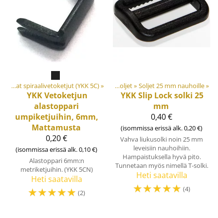
et
‪»
Muovi- ja metalliosat
Keskivahvat spiraalivetoketjut (YKK 5C)
‪»
‪»
Soljet ja säätösoljet
‪»
Soljet 25 mm nauhoille
‪»
YKK
Vetoketjun
YKK
Slip Lock solki 25
alastoppari
mm
umpiketjuihin, 6mm,
0,40 €
Mattamusta
(isommissa erissä alk. 0,20 €)
0,20 €
Vahva liukusolki noin 25 mm
leveisiin nauhoihiin.
(isommissa erissä alk. 0,10 €)
Hampaistuksella hyvä pito.
Alastoppari 6mm:n
Tunnetaan myös nimellä T-solki.
metriketjuihin. (YKK 5CN)
Heti saatavilla
Heti saatavilla
☆
☆
☆
☆
☆
☆
☆
☆
☆
☆
(4)
(2)