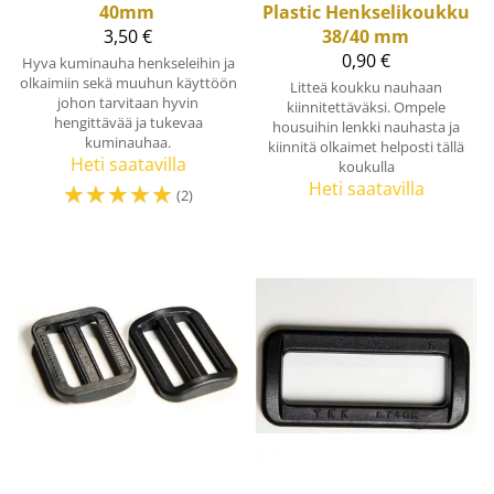
40mm
Plastic
Henkselikoukku
3,50 €
38/40 mm
0,90 €
Hyva kuminauha henkseleihin ja
olkaimiin sekä muuhun käyttöön
Litteä koukku nauhaan
johon tarvitaan hyvin
kiinnitettäväksi. Ompele
hengittävää ja tukevaa
housuihin lenkki nauhasta ja
kuminauhaa.
kiinnitä olkaimet helposti tällä
Heti saatavilla
koukulla
☆
☆
☆
☆
☆
Heti saatavilla
(2)