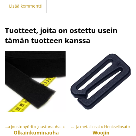
Lisää kommentti
Tuotteet, joita on ostettu usein
tämän tuotteen kanssa
uotteet
Joustonauhat ja joustonyörit
‪»
Materiaalit ja tarvikkeet
‪»
Joustonauhat
‪»
‪»
Muovi- ja metalliosat
‪»
Henkseliosat
‪»
Olkainkuminauha
Woojin