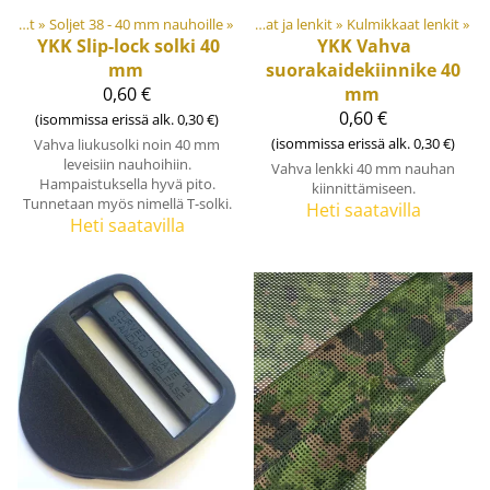
 tarvikkeet
Soljet ja säätösoljet
‪»
Soljet 38 - 40 mm nauhoille
‪»
Muovi- ja metalliosat
‪»
‪»
Renkaat ja lenkit
‪»
Kulmikkaat lenkit
‪»
YKK
Slip-lock solki 40
YKK
Vahva
mm
suorakaidekiinnike 40
0,60 €
mm
0,60 €
(isommissa erissä alk. 0,30 €)
(isommissa erissä alk. 0,30 €)
Vahva liukusolki noin 40 mm
leveisiin nauhoihiin.
Vahva lenkki 40 mm nauhan
Hampaistuksella hyvä pito.
kiinnittämiseen.
Tunnetaan myös nimellä T-solki.
Heti saatavilla
Heti saatavilla