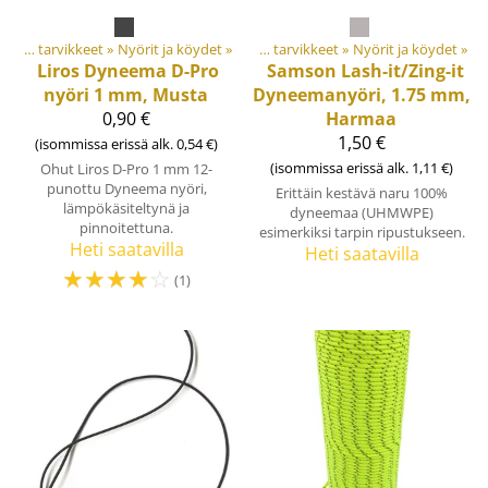
Materiaalit ja tarvikkeet
‪»
Tuotteet
Nyörit ja köydet
‪»
‪»
Materiaalit ja tarvikkeet
‪»
Nyörit ja köydet
‪»
Liros
Dyneema D-Pro
Samson Lash-it/Zing-it
nyöri 1 mm, Musta
Dyneemanyöri, 1.75 mm,
0,90 €
Harmaa
1,50 €
(isommissa erissä alk. 0,54 €)
(isommissa erissä alk. 1,11 €)
Ohut Liros D-Pro 1 mm 12-
punottu Dyneema nyöri,
Erittäin kestävä naru 100%
lämpökäsiteltynä ja
dyneemaa (UHMWPE)
pinnoitettuna.
esimerkiksi tarpin ripustukseen.
Heti saatavilla
Heti saatavilla
☆
☆
☆
☆
☆
(1)