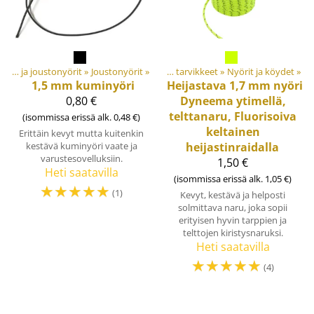
Joustonauhat ja joustonyörit
Tuotteet
‪»
Joustonyörit
‪»
‪»
Materiaalit ja tarvikkeet
‪»
Nyörit ja köydet
‪»
1,5 mm kuminyöri
Heijastava 1,7 mm nyöri
0,80 €
Dyneema ytimellä,
telttanaru, Fluorisoiva
(isommissa erissä alk. 0,48 €)
keltainen
Erittäin kevyt mutta kuitenkin
kestävä kuminyöri vaate ja
heijastinraidalla
varustesovelluksiin.
1,50 €
Heti saatavilla
(isommissa erissä alk. 1,05 €)
☆
☆
☆
☆
☆
(1)
Kevyt, kestävä ja helposti
solmittava naru, joka sopii
erityisen hyvin tarppien ja
telttojen kiristysnaruksi.
Heti saatavilla
☆
☆
☆
☆
☆
(4)