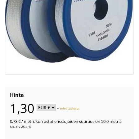
Hinta
1,30
+
toimituskulut
0,78 €
/ metri
,
kun ostat erissä, joiden suuruus on 50,0 metriä
Sis. alv 25.5 %