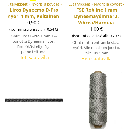
Materiaalit ja tarvikkeet
‪»
Tuotteet
Nyörit ja köydet
‪»
‪»
Materiaalit ja tarvikkeet
‪»
Nyörit ja köydet
‪»
Liros
Dyneema D-Pro
FSE Robline
1 mm
nyöri 1 mm, Keltainen
Dyneemaydinnaru,
0,90 €
Vihreä/Harmaa
1,00 €
(isommissa erissä alk. 0,54 €)
(isommissa erissä alk. 0,70 €)
Ohut Liros D-Pro 1 mm 12-
punottu Dyneema nyöri,
Ohut mutta erittäin kestävä
lämpökäsiteltynä ja
nyöri. Minimaalinen jousto.
pinnoitettuna.
Paksuus 1 mm.
Heti saatavilla
Heti saatavilla