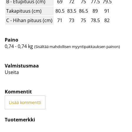
B - Etupituus (cm)
69
72
75
77.5
79.5
Takapituus (cm)
80.5
83.5
86.5
89
91
C - Hihan pituus (cm)
71
73
75
78.5
82
Paino
0,74 - 0,74
kg
(Sisältää mahdollisen myyntipakkauksen painon)
Valmistusmaa
Useita
Kommentit
Lisää kommentti
Tuotemerkki