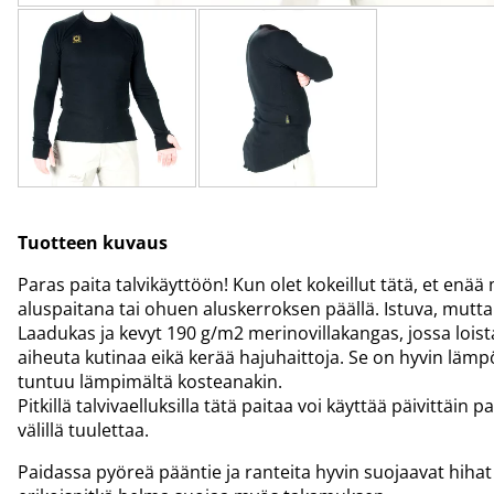
Tuotteen kuvaus
Paras paita talvikäyttöön! Kun olet kokeillut tätä, et enä
aluspaitana tai ohuen aluskerroksen päällä. Istuva, mutta s
Laadukas ja kevyt 190 g/m2 merinovillakangas, jossa loista
aiheuta kutinaa eikä kerää hajuhaittoja. Se on hyvin lämpö
tuntuu lämpimältä kosteanakin.
Pitkillä talvivaelluksilla tätä paitaa voi käyttää päivittäin 
välillä tuulettaa.
Paidassa pyöreä pääntie ja ranteita hyvin suojaavat hihat 