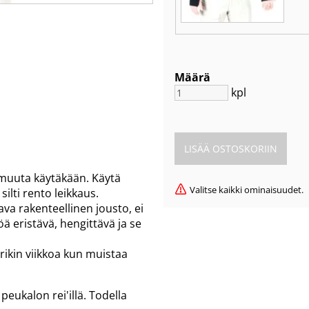
Määrä
kpl
ä muuta käytäkään. Käytä
Valitse kaikki ominaisuudet.
ilti rento leikkaus.
va rakenteellinen jousto, ei
ä eristävä, hengittävä ja se
parikin viikkoa kun muistaa
peukalon rei'illä. Todella