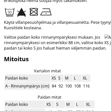
erikoispitkä helma suojaa myös takamuksen.
Käytä villanpesuohjelmaa ja villanpesuainetta. Pese tyynyl
Kuosittele kosteana.
Valitse paidan koko rinnanympäryksesi mukaan. Jos
rinnanympäryksesi on esimerkiksi 88 cm, valitse koko XS 
paidan tai koko S jos haluat hieman väljemmän paidan.
Mitoitus
Vartalon mitat
Paidan koko
XS
S
M
L
XL
A - Rinnanympärys (cm)
84
92
100
108
116
Paidan mitat
Paidan koko
XS
S
M
L
XL