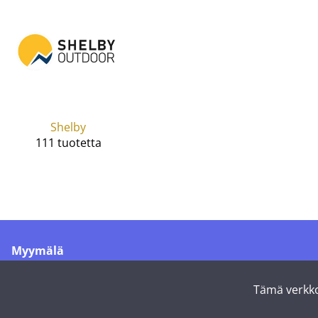
Shelby
111 tuotetta
Myymälä
Merikoskenkatu 1
90500 Oulu
Tämä verkko