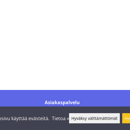
Asiakaspalvelu
Puh.
+358 44 016 6976
info@shelby.fi
sivu käyttää evästeitä.
Tietoa »
Hyväksy välttämättömät
Hy