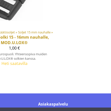
 säätösoljet
‪»
Soljet 15 mm nauhalle
‪»
Solki 15 - 16mm nauhalle,
MOD.U.LOX®
1,00 €
urospuoli. Yhteensopiva muiden
U.LOX® solkien kanssa.
Heti saatavilla
Asiakaspalvelu