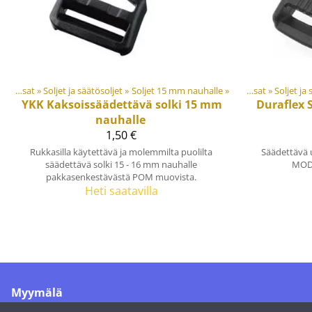
Muovi- ja metalliosat
Tuotteet
‪»
Soljet ja säätösoljet
‪»
Materiaalit ja tarvikkeet
‪»
Soljet 15 mm nauhalle
‪»
‪»
Muovi- ja metalliosat
‪»
Soljet ja
YKK
Kaksoissäädettävä solki 15 mm
Duraflex
nauhalle
1,50 €
Rukkasilla käytettävä ja molemmilta puolilta
Säädettävä 
säädettävä solki 15 - 16 mm nauhalle
MOD.
pakkasenkestävästä POM muovista.
Heti saatavilla
Myymälä