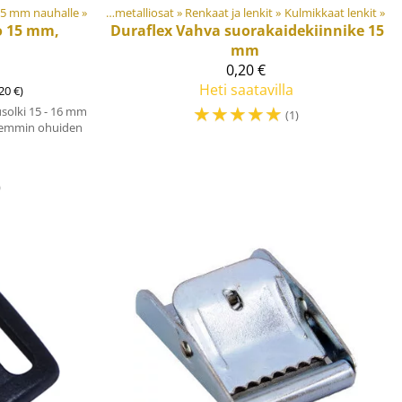
 tarvikkeet
 15 mm nauhalle
‪»
‪»
Muovi- ja metalliosat
‪»
Renkaat ja lenkit
‪»
Kulmikkaat lenkit
‪»
o 15 mm,
Duraflex
Vahva suorakaidekiinnike 15
mm
0,20 €
Heti saatavilla
20 €)
☆
☆
☆
☆
☆
solki 15 - 16 mm
(1)
aremmin ohuiden
)