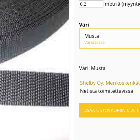
metriä
(myynti
Väri
Musta
Varastossa
Väri: Musta
Shelby Oy, Merikoskenkat
Netistä toimitettavissa