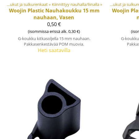
t
Tuotteet
‪»
Koukut ja sulkurenkaat
‪»
Materiaalit ja tarvikkeet
‪»
Kiinnittyy nauhalla/liinalla
‪»
Muovi- ja metalliosat
‪»
‪»
Koukut ja sulku
Tuotteet
‪»
M
Woojin Plastic
Nauhakoukku 15 mm
Woojin Pla
nauhaan, Vasen
0,50 €
(isommissa erissä alk. 0,30 €)
(iso
G-koukku kitkasoljella 15 mm nauhaan.
G-koukku 
Pakkasenkestävää POM muovia.
Pakka
Heti saatavilla