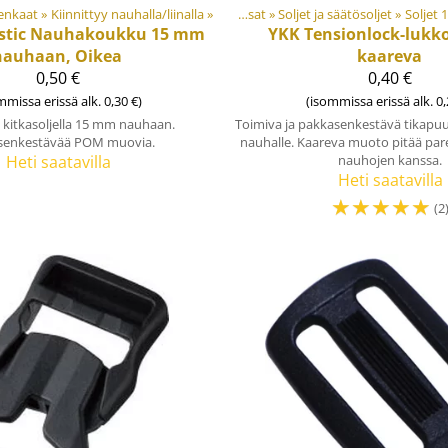
renkaat
ateriaalit ja tarvikkeet
‪»
Kiinnittyy nauhalla/liinalla
‪»
‪»
Muovi- ja metalliosat
‪»
Soljet ja säätösoljet
Tuotteet
‪»
Materiaalit ja
‪»
Soljet
stic
Nauhakoukku 15 mm
YKK
Tensionlock-lukk
nauhaan, Oikea
kaareva
0,50 €
0,40 €
mmissa erissä alk. 0,30 €)
(isommissa erissä alk. 0,
kitkasoljella 15 mm nauhaan.
Toimiva ja pakkasenkestävä tikapuu
senkestävää POM muovia.
nauhalle. Kaareva muoto pitää p
Heti saatavilla
nauhojen kanssa.
Heti saatavilla
☆
☆
☆
☆
☆
(2