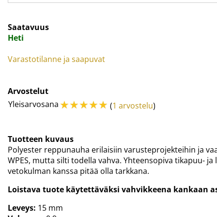
Saatavuus
Heti
Varastotilanne ja saapuvat
Arvostelut
☆
☆
☆
☆
☆
Yleisarvosana
(
1 arvostelu
)
Tuotteen kuvaus
Polyester reppunauha erilaisiin varusteprojekteihin ja va
WPES, mutta silti todella vahva. Yhteensopiva tikapuu- ja
vetokulman kanssa pitää olla tarkkana.
Loistava tuote käytettäväksi vahvikkeena kankaan a
Leveys:
15 mm