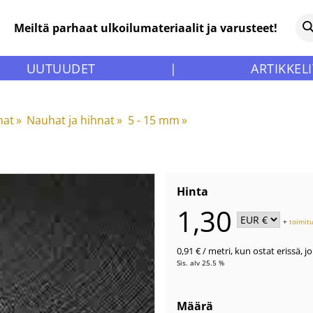
Meiltä parhaat ulkoilumateriaalit ja varusteet!
UUTUUDET
|
ARTIKKELI
hat
‪»
Nauhat ja hihnat
‪»
5 - 15 mm
‪»
Hinta
1,30
+
toimit
0,91 €
/ metri
,
kun ostat erissä, j
Sis. alv 25.5 %
Määrä