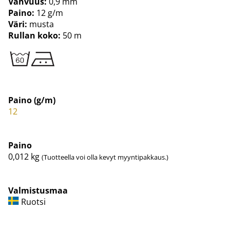
Vahvuus:
0,9 mm
Paino:
12 g/m
Väri:
musta
Rullan koko:
50 m
Paino (g/m)
12
Paino
0,012
kg
(Tuotteella voi olla kevyt myyntipakkaus.)
Valmistusmaa
Ruotsi