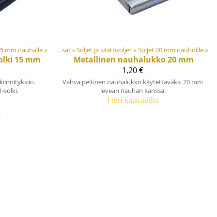
et
 15 mm nauhalle
‪»
‪»
Muovi- ja metalliosat
‪»
Soljet ja säätösoljet
‪»
Soljet 20 mm nauhoille
‪»
solki 15 mm
Metallinen nauhalukko 20 mm
1,20 €
iinnityksiin.
Vahva peltinen nauhalukko käytettäväksi 20 mm
-solki.
leveän nauhan kanssa.
Heti saatavilla
)