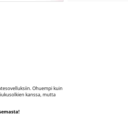
atesovelluksiin. Ohuempi kuin
 liukusolkien kanssa, mutta
semasta!