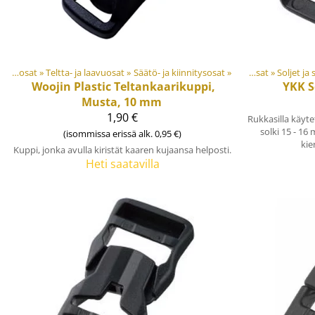
Muovi- ja metalliosat
Tuotteet
‪»
Teltta- ja laavuosat
‪»
Materiaalit ja tarvikkeet
‪»
Säätö- ja kiinnitysosat
‪»
‪»
Muovi- ja metalliosat
Tuotteet
‪»
Soljet ja
‪»
M
Woojin Plastic
Teltankaarikuppi,
YKK
S
Musta, 10 mm
1,90 €
Rukkasilla käyte
solki 15 - 1
(isommissa erissä alk. 0,95 €)
kie
Kuppi, jonka avulla kiristät kaaren kujaansa helposti.
Heti saatavilla