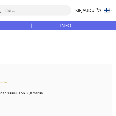
KIRJAUDU
T
|
INFO
uskulut
oiden suuruus on 50,0 metriä