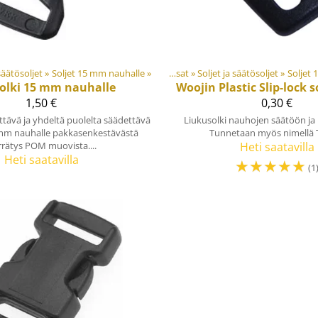
 säätösoljet
ateriaalit ja tarvikkeet
‪»
Soljet 15 mm nauhalle
‪»
‪»
Muovi- ja metalliosat
Tuotteet
‪»
Soljet ja säätösoljet
‪»
Materiaalit ja tarvikke
‪»
Soljet
olki 15 mm nauhalle
Woojin Plastic
Slip-lock 
1,50 €
0,30 €
ttävä ja yhdeltä puolelta säädettävä
Liukusolki nauhojen säätöön ja k
6 mm nauhalle pakkasenkestävästä
Tunnetaan myös nimellä T
rrätys POM muovista....
Heti saatavilla
Heti saatavilla
☆
☆
☆
☆
☆
(1