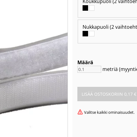
Koukkupuoli
(2 vaihtoe
Nukkapuoli
(2 vaihtoeh
Määrä
metriä
(myynti
Valitse kaikki ominaisuudet.