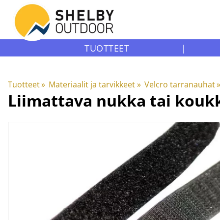
TUOTTEET
|
Tuotteet
‪»
Materiaalit ja tarvikkeet
‪»
Velcro tarranauhat
‪
Liimattava nukka tai kou