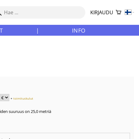
KIRJAUDU
T
|
INFO
+
toimituskulut
oiden suuruus on 25,0 metriä