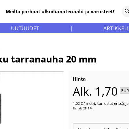
Meiltä parhaat ulkoilumateriaalit ja varusteet!
UUTUUDET
|
ARTIKKELI
»
kku tarranauha 20 mm
Hinta
Alk. 1,70
1,02 €
/ metri
,
kun ostat erissä, j
Sis. alv 25.5 %