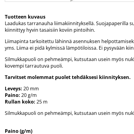
Tuotteen kuvaus
Laadukas tarranauha liimakiinnityksellä. Suojapaperilla su
kiinnittyy hyvin tasaisiin koviin pintoihin.
Liimapinta tarkoitettu lähinnä asennuksen helpottamisek
yms. Liima ei pidä kylmissä lämpötiloissa. Ei pysyvään kiin
Silmukkapuoli on pehmeämpi, kutsutaan usein myös nuk
kovempi tarrautuva puoli.
Tarvitset molemmat puolet tehdäksesi kiinnityksen.
Leveys:
20 mm
Paino:
20 g/m
Rullan koko:
25 m
Silmukkapuoli on pehmeämpi, kutsutaan usein myös nuk
Paino (g/m)