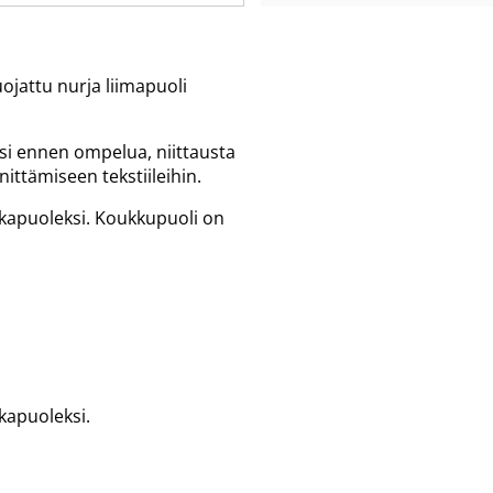
ojattu nurja liimapuoli
si ennen ompelua, niittausta
nittämiseen tekstiileihin.
kapuoleksi. Koukkupuoli on
kapuoleksi.