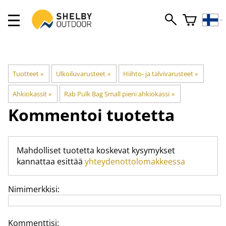
Tuotteet
‪»
Ulkoiluvarusteet
‪»
Hiihto- ja talvivarusteet
‪»
Ahkiokassit
‪»
Rab Pulk Bag Small pieni ahkiokassi
‪»
Kommentoi tuotetta
Mahdolliset tuotetta koskevat kysymykset
kannattaa esittää
yhteydenottolomakkeessa
Nimimerkkisi:
Kommenttisi: