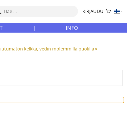
KIRJAUDU
T
|
INFO
kiutumaton kelkka, vedin molemmilla puolilla
‪»