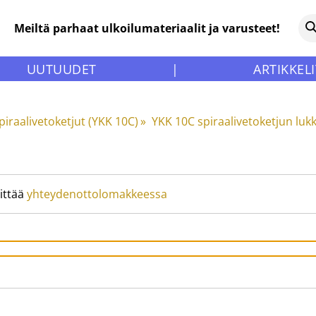
Meiltä parhaat ulkoilumateriaalit ja varusteet!
UUTUUDET
|
ARTIKKELI
spiraalivetoketjut (YKK 10C)
‪»
YKK 10C spiraalivetoketjun luk
ittää
yhteydenottolomakkeessa