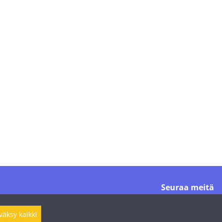
Seuraa meitä
väksy kaikki