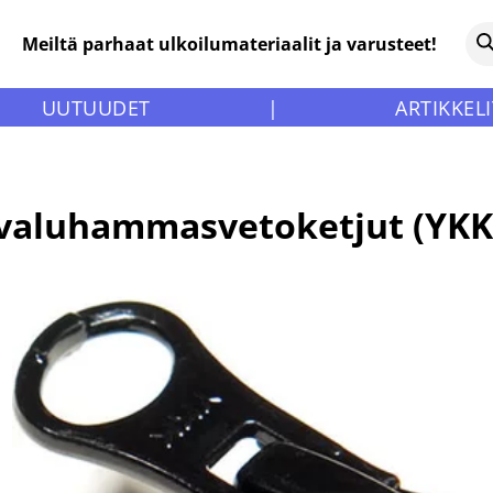
Meiltä parhaat ulkoilumateriaalit ja varusteet!
UUTUUDET
|
ARTIKKELI
t valuhammasvetoketjut (YK