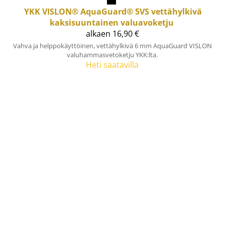
YKK
VISLON® AquaGuard® 5VS vettähylkivä
kaksisuuntainen valuavoketju
alkaen 16,90 €
Vahva ja helppokäyttöinen, vettähylkivä 6 mm AquaGuard VISLON
valuhammasvetoketju YKK:lta.
Heti saatavilla