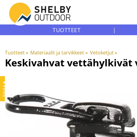
TUOTTEET
|
Tuotteet
‪»
Materiaalit ja tarvikkeet
‪»
Vetoketjut
‪»
Keskivahvat vettähylkivä
▼
RAJAA