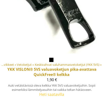
Materiaalit ja tarvikkeet
‪»
Vetoketjut
‪»
Keskivahvat valuhammasvetoketjut (YKK 5VS)
‪»
YKK
VISLON® 5VS valuavoketjun pika-avattava
QuickFree® kelkka
1,90 €
Auki vetäistävissä oleva kelkka YKK 5VS valuavoketjuihin. Sopii
esimerkiksi lämmitelyasuihin tai vaikka teltan hätäoveen.
Heti saatavilla