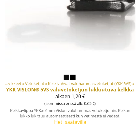
Materiaalit ja tarvikkeet
‪»
Vetoketjut
‪»
Keskivahvat valuhammasvetoketjut (YKK 5VS)
Tuotteet
‪»
‪»
YKK
VISLON® 5VS valuvetoketjun lukkiutuva kelkka
alkaen 1,20 €
(isommissa erissä alk. 0,65 €)
Kelkka+lippa YKK:n 6mm Vislon valuhammas vetoketjuihin. Kelkan
lukko lukittuu automaattisesti kun vetimestä ei vedetä.
Heti saatavilla