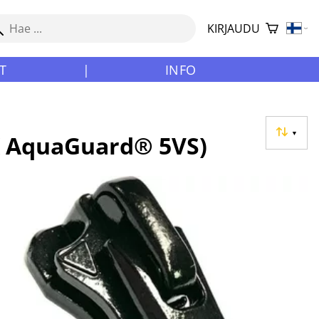
KIRJAUDU
T
|
INFO
▼
K AquaGuard® 5VS)