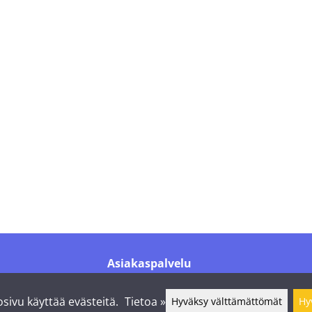
Asiakaspalvelu
Puh.
+358 44 016 6976
info@shelby.fi
sivu käyttää evästeitä.
Tietoa »
Hyväksy välttämättömät
Hy