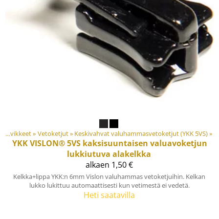
Materiaalit ja tarvikkeet
‪»
Vetoketjut
‪»
Keskivahvat valuhammasvetoketjut (YKK 5VS)
Tuotteet
‪»
‪»
YKK
VISLON® 5VS kaksisuuntaisen valuavoketjun
lukkiutuva alakelkka
alkaen 1,50 €
Kelkka+lippa YKK:n 6mm Vislon valuhammas vetoketjuihin. Kelkan
lukko lukittuu automaattisesti kun vetimestä ei vedetä.
Heti saatavilla