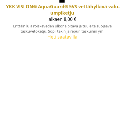
YKK
VISLON® AquaGuard® 5VS vettähylkivä valu-
umpiketju
alkaen 8,00 €
Erittäin luja roiskeveden ulkona pitävä ja tuulelta suojaava
taskuvetoketju. Sopii takin ja repun taskuihin ym.
Heti saatavilla