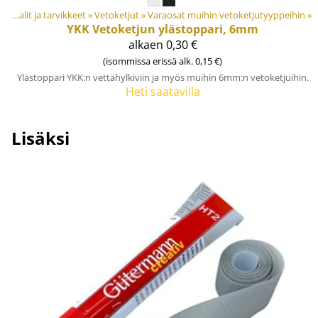
Materiaalit ja tarvikkeet
‪»
Vetoketjut
‪»
Varaosat muihin vetoketjutyyppeihin
‪»
YKK
Vetoketjun ylästoppari, 6mm
alkaen 0,30 €
(isommissa erissä alk. 0,15 €)
Ylästoppari YKK:n vettähylkiviin ja myös muihin 6mm:n vetoketjuihin.
Heti saatavilla
Lisäksi