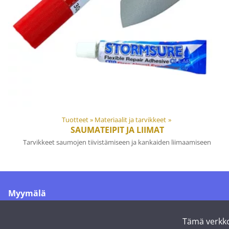
Tuotteet
‪»
Materiaalit ja tarvikkeet
‪»
SAUMATEIPIT JA LIIMAT
Tarvikkeet saumojen tiivistämiseen ja kankaiden liimaamiseen
Myymälä
Merikoskenkatu 1
90500 Oulu
Tämä verkko