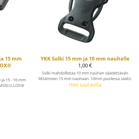
 ja 15 mm
YKK
Solki 15 mm ja 10 mm nauhalle
LOX®
1,00 €
Solki mahdollistaa 10 mm nauhan säädettävän
liittämisen 15 mm nauhaan. 10mm puolessa säätö.
e ja 15 - 16 mm
Heti saatavilla
n MOD.U.LOX®