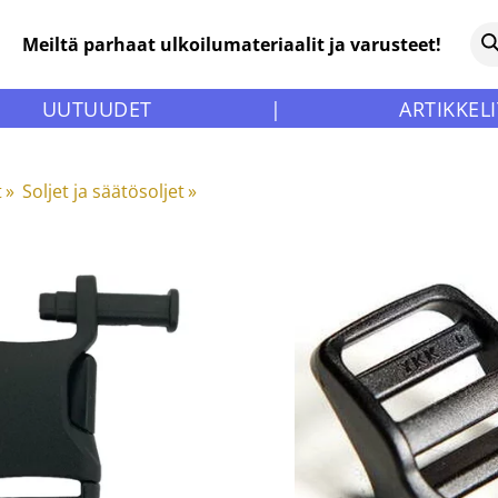
Meiltä parhaat ulkoilumateriaalit ja varusteet!
UUTUUDET
|
ARTIKKELI
t
‪»
Soljet ja säätösoljet
‪»