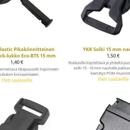
lastic
Pikakiinnitteinen
YKK
Solki 15 mm na
ock-lukko Eco-BTS 15 mm
1,50 €
1,40 €
Rukkasilla käytettävä ja yhdeltä pu
solki 15 - 16 mm nauhalle pakka
sennettava tikapuusolki hajonneen
kierrätys POM muovista
tkalukon korvaamiseen.
Heti saatavilla
Heti saatavilla