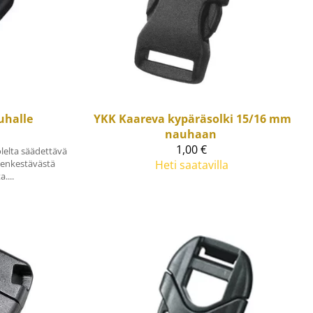
uhalle
YKK
Kaareva kypäräsolki 15/16 mm
nauhaan
1,00 €
olelta säädettävä
senkestävästä
Heti saatavilla
....