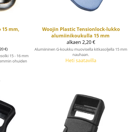
o 15 mm,
Woojin Plastic
Tensionlock-lukko
alumiinikoukulla 15 mm
alkaen 2,20 €
20 €)
Alumiininen G-koukku muovisella kitkasoljella 15 mm
nauhaan.
solki 15 - 16 mm
Heti saatavilla
aremmin ohuiden
)