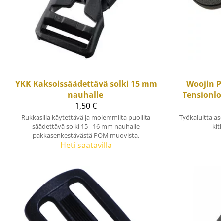
YKK
Kaksoissäädettävä solki 15 mm
Woojin P
nauhalle
Tensionl
1,50 €
Rukkasilla käytettävä ja molemmilta puolilta
Työkaluitta a
säädettävä solki 15 - 16 mm nauhalle
ki
pakkasenkestävästä POM muovista.
Heti saatavilla