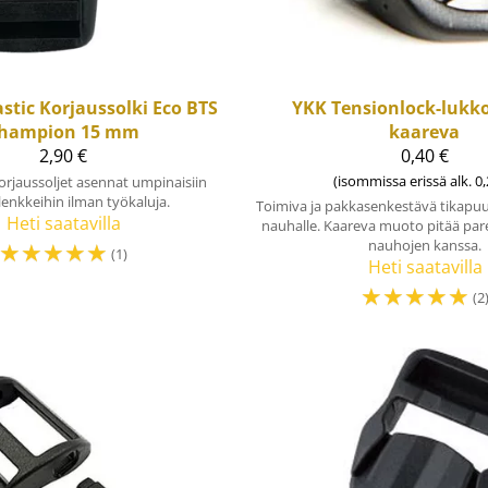
stic
Korjaussolki Eco BTS
YKK
Tensionlock-lukk
hampion 15 mm
kaareva
2,90 €
0,40 €
(isommissa erissä alk. 0,
rjaussoljet asennat umpinaisiin
enkkeihin ilman työkaluja.
Toimiva ja pakkasenkestävä tikapuu
Heti saatavilla
nauhalle. Kaareva muoto pitää p
☆
☆
☆
☆
☆
nauhojen kanssa.
(1)
Heti saatavilla
☆
☆
☆
☆
☆
(2