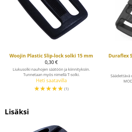
Woojin Plastic
Slip-lock solki 15 mm
Duraflex
0,30 €
Liukusolki nauhojen säätöön ja kiinnityksiin.
Tunnetaan myös nimellä T-solki.
Säädettävä 
Heti saatavilla
MOD.
☆
☆
☆
☆
☆
(1)
Lisäksi