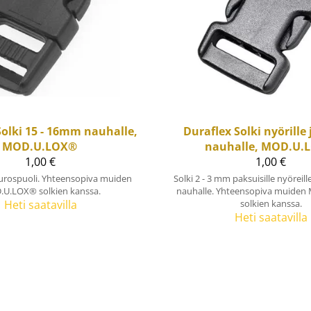
Solki 15 - 16mm nauhalle,
Duraflex
Solki nyörille
MOD.U.LOX®
nauhalle, MOD.U.
1,00 €
1,00 €
urospuoli. Yhteensopiva muiden
Solki 2 - 3 mm paksuisille nyöreill
U.LOX® solkien kanssa.
nauhalle. Yhteensopiva muide
Heti saatavilla
solkien kanssa.
Heti saatavilla