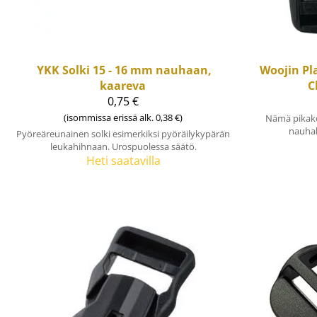
YKK
Solki 15 - 16 mm nauhaan,
Woojin Pla
kaareva
C
0,75 €
(isommissa erissä alk. 0,38 €)
Nämä pikako
nauhal
Pyöreäreunainen solki esimerkiksi pyöräilykypärän
leukahihnaan. Urospuolessa säätö.
Heti saatavilla