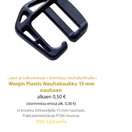
t
‪»
Koukut ja sulkurenkaat
‪»
Kiinnittyy nauhalla/liinalla
‪»
Woojin Plastic
Nauhakoukku 15 mm
nauhaan
alkaen 0,50 €
(isommissa erissä alk. 0,30 €)
G-koukku kitkasoljella 15 mm nauhaan.
Pakkasenkestävää POM muovia.
Heti saatavilla