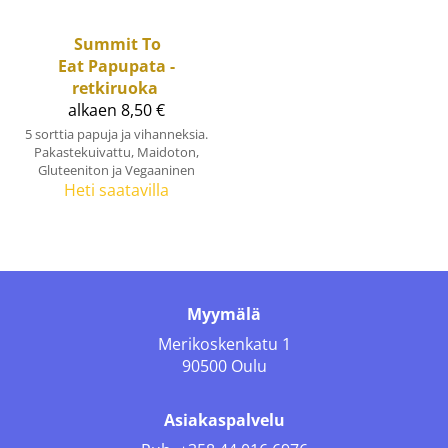
Summit To
Eat
Papupata -
retkiruoka
alkaen 8,50 €
5 sorttia papuja ja vihanneksia.
Pakastekuivattu, Maidoton,
Gluteeniton ja Vegaaninen
Heti saatavilla
Myymälä
Merikoskenkatu 1
90500 Oulu
Asiakaspalvelu