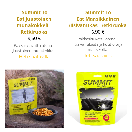
Summit To
Summit To
Eat
Juustoinen
Eat
Mansikkainen
munakokkeli –
riisivanukas - retkiruoka
Retkiruoka
6,90 €
9,50 €
Pakkaskuivattu ateria –
Riisivanukasta ja kuutioituja
Pakkaskuivattu ateria –
mansikoita.
Juustoinen munakokkeli.
Heti saatavilla
Heti saatavilla