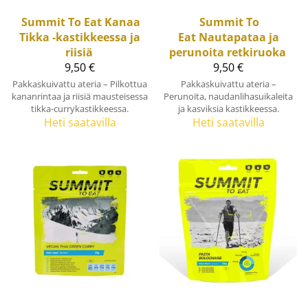
Summit To Eat
Kanaa
Summit To
Tikka -kastikkeessa ja
Eat
Nautapataa ja
riisiä
perunoita retkiruoka
9,50 €
9,50 €
Pakkaskuivattu ateria – Pilkottua
Pakkaskuivattu ateria –
kananrintaa ja riisiä mausteisessa
Perunoita, naudanlihasuikaleita
tikka-currykastikkeessa.
ja kasviksia kastikkeessa.
Heti saatavilla
Heti saatavilla