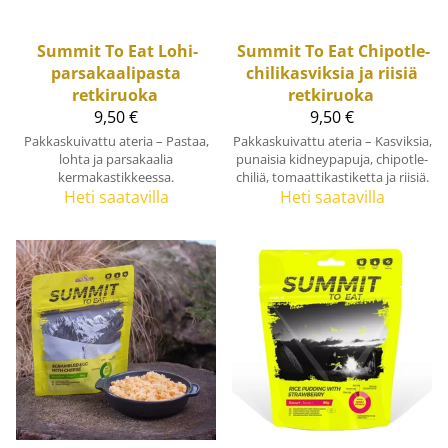
Summit To Eat
Lohi-
Summit To Eat
Chipotle-
parsakaalipasta
chilikasviksia ja riisiä
retkiruoka
retkiruoka
9,50 €
9,50 €
Pakkaskuivattu ateria – Pastaa,
Pakkaskuivattu ateria – Kasviksia,
lohta ja parsakaalia
punaisia kidneypapuja, chipotle-
kermakastikkeessa.
chiliä, tomaattikastiketta ja riisiä.
Heti saatavilla
Heti saatavilla