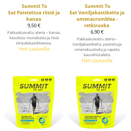
Summit To
Summit To
Eat
Paistettua riisiä ja
Eat
Vaniljakastiketta ja
kanaa
omenacrumblea -
9,50 €
retkiruoka
6,90 €
Pakkaskuivattu ateria – Kanaa,
kasviksia, munakasta ja riisiä
Pakkaskuivattu ateria –
teriyakikastikkeessa.
Vaniljakastiketta, paistettuja
Heti saatavilla
omenakuutioita ja rapeita
kaurahiutaleita.
Heti saatavilla