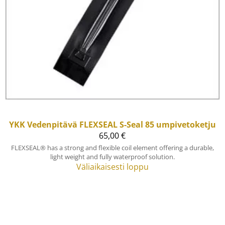
YKK
Vedenpitävä FLEXSEAL S-Seal 85 umpivetoketju
65,00 €
FLEXSEAL® has a strong and flexible coil element offering a durable,
light weight and fully waterproof solution.
Väliaikaisesti loppu