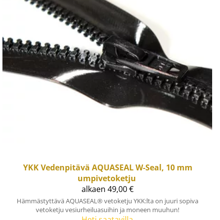
YKK
Vedenpitävä AQUASEAL W-Seal, 10 mm
umpivetoketju
alkaen 49,00 €
Hämmästyttävä AQUASEAL® vetoketju YKK:lta on juuri sopiva
vetoketju vesiurheiluasuihin ja moneen muuhun!
Heti saatavilla