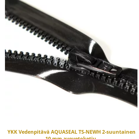
YKK
Vedenpitävä AQUASEAL TS-NEWH 2-suuntainen
10 mm avovetoketju