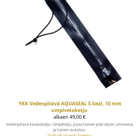
YKK
Vedenpitävä AQUASEAL S-Seal, 10 mm
umpivetoketju
alkaen 49,00 €
Vedenpitävä kaulusketju. Umpiketju, jossa toinen pää täysin ummessa
ja toinen avautuu.
Väliaikaisesti loppu