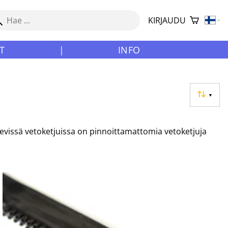
KIRJAUDU
T
|
INFO
▼
jykevissä vetoketjuissa on pinnoittamattomia vetoketjuja