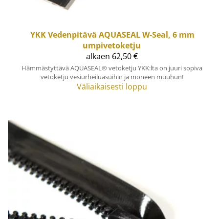
YKK
Vedenpitävä AQUASEAL W-Seal, 6 mm
umpivetoketju
alkaen 62,50 €
Hämmästyttävä AQUASEAL® vetoketju YKK:lta on juuri sopiva
vetoketju vesiurheiluasuihin ja moneen muuhun!
Väliaikaisesti loppu