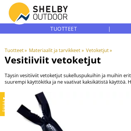
TUOTTEET
|
Tuotteet
‪»
Materiaalit ja tarvikkeet
‪»
Vetoketjut
‪»
Vesitiiviit vetoketjut
Täysin vesitiiviit vetoketjut sukelluspukuihin ja muihin er
suurempi käyttökitka ja ne vaativat kaksikätistä käyttöä.
▼
RAJAA