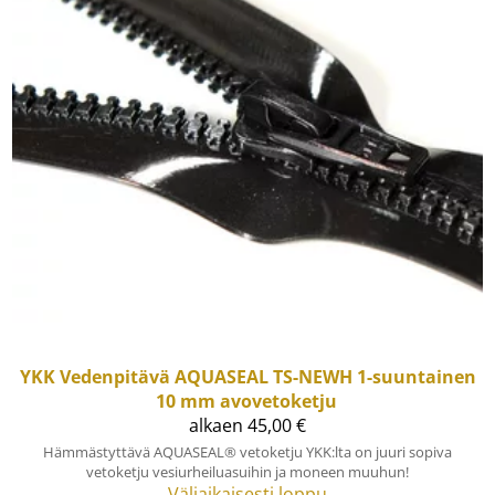
YKK
Vedenpitävä AQUASEAL TS-NEWH 1-suuntainen
10 mm avovetoketju
alkaen 45,00 €
Hämmästyttävä AQUASEAL® vetoketju YKK:lta on juuri sopiva
vetoketju vesiurheiluasuihin ja moneen muuhun!
Väliaikaisesti loppu