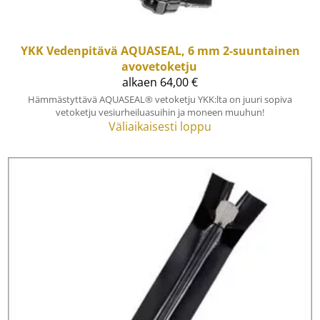
YKK
Vedenpitävä AQUASEAL, 6 mm 2-suuntainen
avovetoketju
alkaen 64,00 €
Hämmästyttävä AQUASEAL® vetoketju YKK:lta on juuri sopiva
vetoketju vesiurheiluasuihin ja moneen muuhun!
Väliaikaisesti loppu