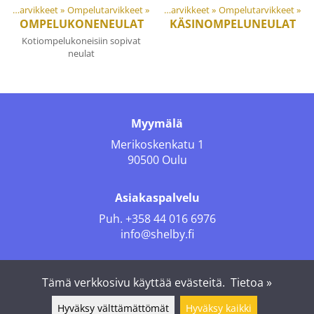
Materiaalit ja tarvikkeet
‪»
Tuotteet
Ompelutarvikkeet
‪»
‪»
Materiaalit ja tarvikkeet
‪»
Ompelutarvikkeet
‪»
OMPELUKONENEULAT
KÄSINOMPELUNEULAT
Kotiompelukoneisiin sopivat
neulat
Myymälä
Merikoskenkatu 1
90500 Oulu
Asiakaspalvelu
Puh.
+358 44 016 6976
info@shelby.fi
Seuraa meitä
Tämä verkkosivu käyttää evästeitä.
Tietoa »
Hyväksy välttämättömät
Hyväksy kaikki