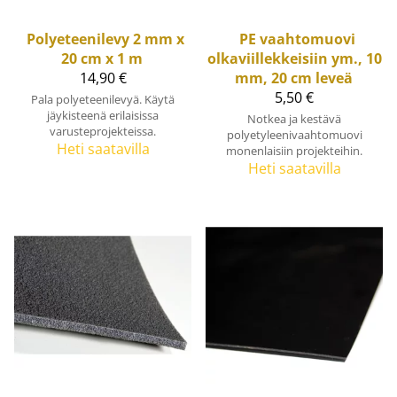
Polyeteenilevy 2 mm x
PE vaahtomuovi
20 cm x 1 m
olkaviillekkeisiin ym., 10
14,90 €
mm, 20 cm leveä
5,50 €
Pala polyeteenilevyä. Käytä
jäykisteenä erilaisissa
Notkea ja kestävä
varusteprojekteissa.
polyetyleenivaahtomuovi
Heti saatavilla
monenlaisiin projekteihin.
Heti saatavilla