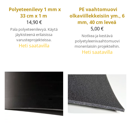
Polyeteenilevy 1 mm x
PE vaahtomuovi
33 cm x 1 m
olkaviillekkeisiin ym., 6
14,90 €
mm, 40 cm leveä
5,00 €
Pala polyeteenilevyä. Käytä
jäykisteenä erilaisissa
Notkea ja kestävä
varusteprojekteissa.
polyetyleenivaahtomuovi
Heti saatavilla
monenlaisiin projekteihin.
Heti saatavilla