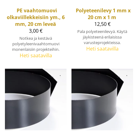
PE vaahtomuovi
Polyeteenilevy 1 mm x
olkaviillekkeisiin ym., 6
20 cm x 1 m
mm, 20 cm leveä
12,50 €
3,00 €
Pala polyeteenilevyä. Käytä
jäykisteenä erilaisissa
Notkea ja kestävä
varusteprojekteissa.
polyetyleenivaahtomuovi
Heti saatavilla
monenlaisiin projekteihin.
Heti saatavilla