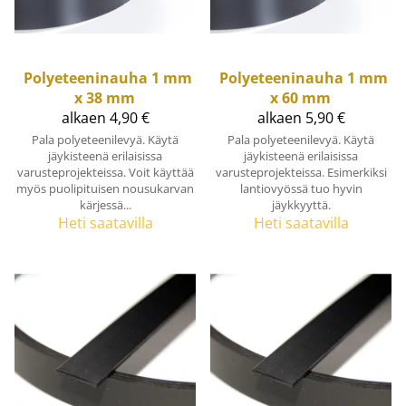
Polyeteeninauha 1 mm
Polyeteeninauha 1 mm
x 38 mm
x 60 mm
alkaen 4,90 €
alkaen 5,90 €
Pala polyeteenilevyä. Käytä
Pala polyeteenilevyä. Käytä
jäykisteenä erilaisissa
jäykisteenä erilaisissa
varusteprojekteissa. Voit käyttää
varusteprojekteissa. Esimerkiksi
myös puolipituisen nousukarvan
lantiovyössä tuo hyvin
kärjessä...
jäykkyyttä.
Heti saatavilla
Heti saatavilla