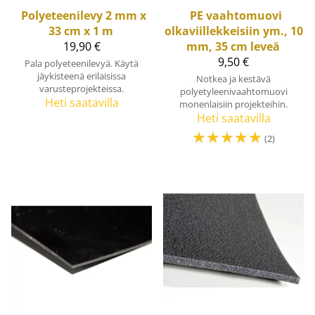
Polyeteenilevy 2 mm x
PE vaahtomuovi
33 cm x 1 m
olkaviillekkeisiin ym., 10
19,90 €
mm, 35 cm leveä
9,50 €
Pala polyeteenilevyä. Käytä
jäykisteenä erilaisissa
Notkea ja kestävä
varusteprojekteissa.
polyetyleenivaahtomuovi
Heti saatavilla
monenlaisiin projekteihin.
Heti saatavilla
☆
☆
☆
☆
☆
(2)