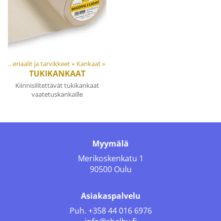
Materiaalit ja tarvikkeet
‪»
Kankaat
‪»
TUKIKANKAAT
Kiinnisilitettävät tukikankaat
vaatetuskankaille
Myymälä
Merikoskenkatu 1
90500 Oulu
Asiakaspalvelu
Puh.
+358 44 016 6976