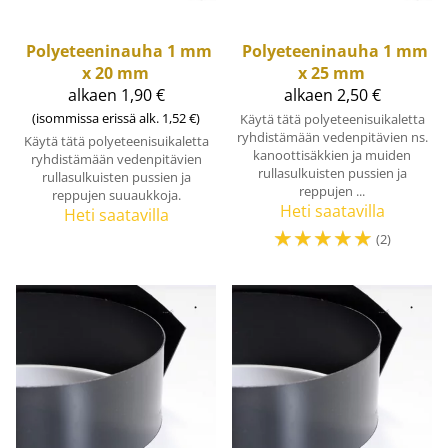
Polyeteeninauha 1 mm
Polyeteeninauha 1 mm
x 20 mm
x 25 mm
alkaen 1,90 €
alkaen 2,50 €
(isommissa erissä alk. 1,52 €)
Käytä tätä polyeteenisuikaletta
ryhdistämään vedenpitävien ns.
Käytä tätä polyeteenisuikaletta
kanoottisäkkien ja muiden
ryhdistämään vedenpitävien
rullasulkuisten pussien ja
rullasulkuisten pussien ja
reppujen ...
reppujen suuaukkoja.
Heti saatavilla
Heti saatavilla
☆
☆
☆
☆
☆
(2)