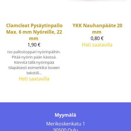
Clamcleat
Pysäytinpallo
YKK
Nauhanpääte 20
Max. 6 mm Nyöreille, 22
mm
mm
0,80 €
1,90 €
Heti saatavilla
Iso pallostoppari nyörinpäihin.
Pitää nyörin pään käsissä.
Kiinnitä tällä nyörinpää
tilapäisesti esimerkiksi loveen
tekstiili...
Heti saatavilla
Myymälä
Merikoskenkatu 1
90500 Oulu