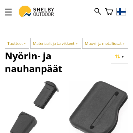
Tuotteet
‪»
Materiaalit ja tarvikkeet
‪»
Muovi- ja metalliosat
‪»
Nyörin- ja
▼
nauhanpäät