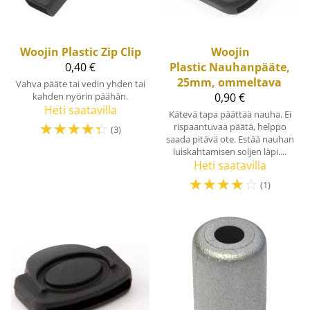
Woojin Plastic
Zip Clip
Woojin
0,40 €
Plastic
Nauhanpääte,
25mm, ommeltava
Vahva pääte tai vedin yhden tai
kahden nyörin päähän.
0,90 €
Heti saatavilla
Kätevä tapa päättää nauha. Ei
☆
☆
☆
☆
☆
rispaantuvaa päätä, helppo
(3)
saada pitävä ote. Estää nauhan
luiskahtamisen soljen läpi....
Heti saatavilla
☆
☆
☆
☆
☆
(1)