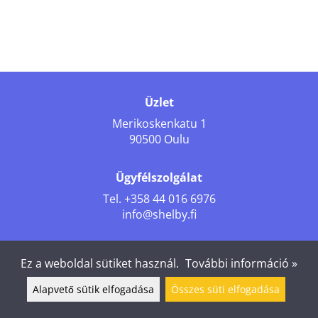
Üzlet
Merikoskenkatu 1
90500 Oulu
Ügyfélszolgálat
Tel.
+358 44 016 6976
info@shelby.fi
Kövess minket
Ez a weboldal sütiket használ.
További információ »
Alapvető sütik elfogadása
Összes süti elfogadása