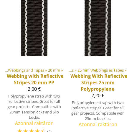
ngs
 and Edge Bindings
‪»
Webbings and Tapes
‪»
‪»
20 mm
‪»
Webbings and Tapes
‪»
25 mm Webbings és Tapes
‪»
Webbing with Reflective
Webbing With Reflective
Stripes 20 mm PP
Stripes 25 mm
2,00 €
Polypropylene
2,20 €
Polypropylene strap with two
reflective stripes. Great for all
Polypropylene strap with two
gear projects. Compatible with
reflective stripes. Great for all
20mm Tensionlocks and Slip
gear projects. Compatible with
Locks.
25mm buckles.
Azonnal raktáron
Azonnal raktáron
☆
☆
☆
☆
☆
(2)