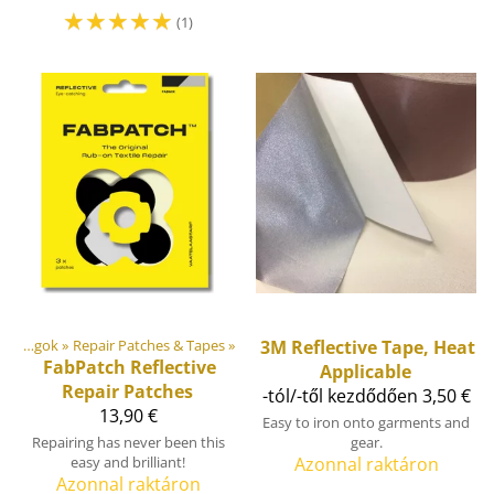
☆
☆
☆
☆
☆
(1)
Csináld magad! Szabadtéri felszerelések anyagok
‪»
Repair Patches & Tapes
‪»
3M
Reflective Tape, Heat
FabPatch
Reflective
Applicable
Repair Patches
-tól/-től kezdődően 3,50 €
13,90 €
Easy to iron onto garments and
Repairing has never been this
gear.
easy and brilliant!
Azonnal raktáron
Azonnal raktáron