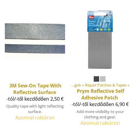
3M
Sew-On Tape With
Csináld magad! Szabadtéri felszerelések anyagok
‪»
Repair Patches & Tapes
‪»
Prym
Reflective Self
Reflective Surface
Adhesive Patch
-tól/-től kezdődően 2,50 €
-tól/-től kezdődően 6,90 €
Quality tape with light reflecting
surface.
Add more visibility to your
Azonnal raktáron
clothing and gear.
Azonnal raktáron