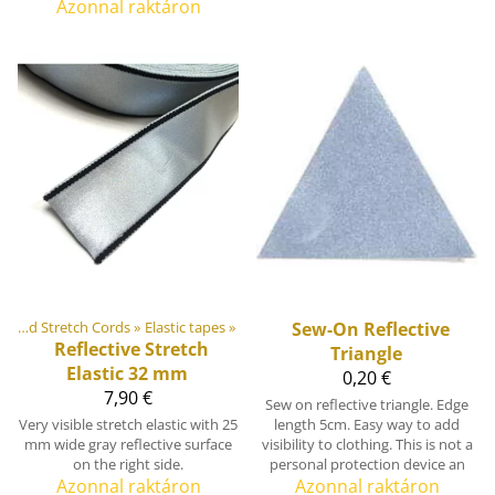
Azonnal raktáron
Elastic Tapes and Stretch Cords
‪»
Elastic tapes
‪»
Sew-On Reflective
Reflective Stretch
Triangle
Elastic 32 mm
0,20 €
7,90 €
Sew on reflective triangle. Edge
Very visible stretch elastic with 25
length 5cm. Easy way to add
mm wide gray reflective surface
visibility to clothing. This is not a
on the right side.
personal protection device an
Azonnal raktáron
Azonnal raktáron