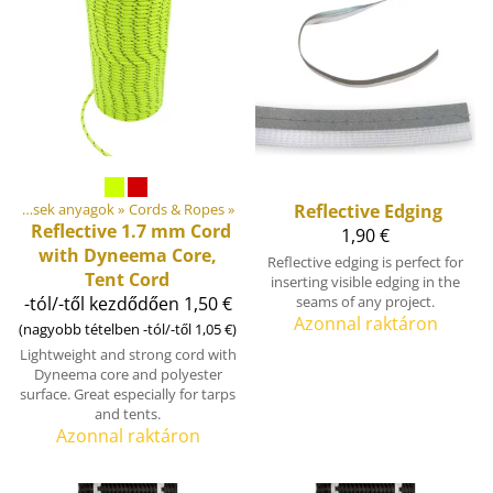
Csináld magad! Szabadtéri felszerelések anyagok
‪»
Cords & Ropes
‪»
Reflective Edging
Reflective 1.7 mm Cord
1,90 €
with Dyneema Core,
Reflective edging is perfect for
Tent Cord
inserting visible edging in the
-tól/-től kezdődően 1,50 €
seams of any project.
Azonnal raktáron
(nagyobb tételben -tól/-től 1,05 €)
Lightweight and strong cord with
Dyneema core and polyester
surface. Great especially for tarps
and tents.
Azonnal raktáron