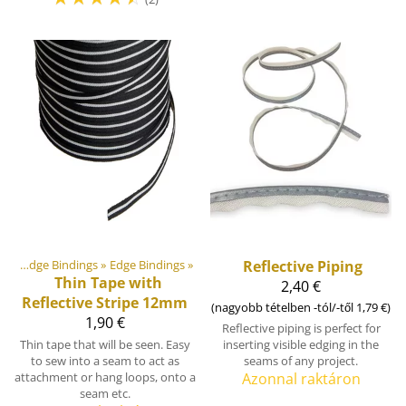
Webbings, Ribbons and Edge Bindings
‪»
Edge Bindings
‪»
Reflective Piping
Thin Tape with
2,40 €
Reflective Stripe 12mm
(nagyobb tételben -tól/-től 1,79 €)
1,90 €
Reflective piping is perfect for
Thin tape that will be seen. Easy
inserting visible edging in the
to sew into a seam to act as
seams of any project.
attachment or hang loops, onto a
Azonnal raktáron
seam etc.