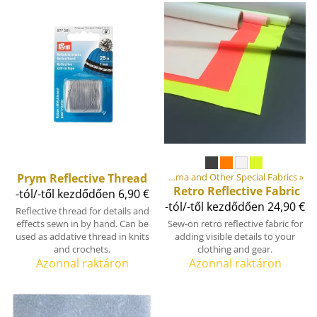
relések anyagok
Prym
Reflective Thread
‪»
Fabrics
‪»
Cordura, Dyneema and Other Special Fabrics
‪»
Retro Reflective Fabric
-tól/-től kezdődően 6,90 €
-tól/-től kezdődően 24,90 €
Reflective thread for details and
effects sewn in by hand. Can be
Sew-on retro reflective fabric for
used as addative thread in knits
adding visible details to your
and crochets.
clothing and gear.
Azonnal raktáron
Azonnal raktáron