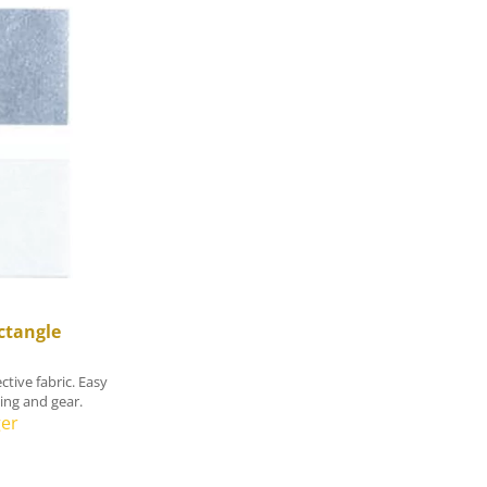
ctangle
ctive fabric. Easy
hing and gear.
ger