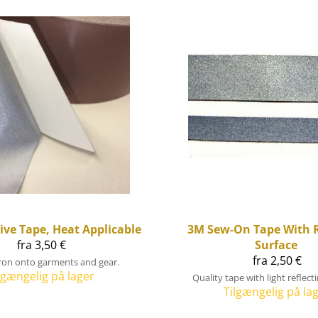
tive Tape, Heat Applicable
3M
Sew-On Tape With R
Produkter
fra 3,50 €
Surface
fra 2,50 €
iron onto garments and gear.
lgængelig på lager
Quality tape with light reflect
Tilgængelig på la