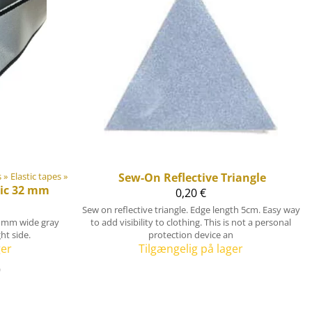
s
‪»
Elastic tapes
‪»
Sew-On Reflective Triangle
tic 32 mm
0,20 €
Sew on reflective triangle. Edge length 5cm. Easy way
25 mm wide gray
to add visibility to clothing. This is not a personal
ht side.
protection device an
ger
Tilgængelig på lager
)