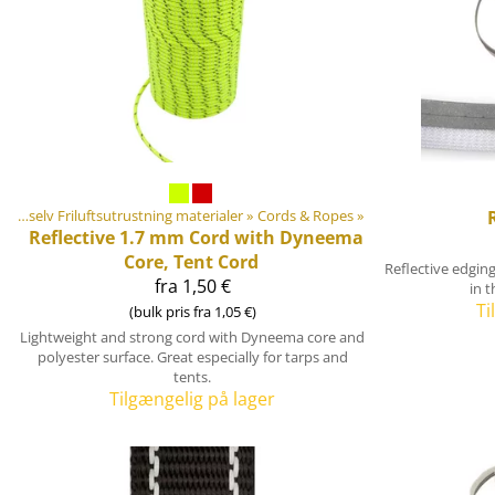
Gør-det-selv Friluftsutrustning materialer
Produkterne
‪»
Gør-det-selv Friluftsutrustning materialer
‪»
Cords & Ropes
‪»
‪»
Reflective 1.7 mm Cord with Dyneema
Core, Tent Cord
Reflective edging 
fra 1,50 €
in t
Ti
(bulk pris fra 1,05 €)
Lightweight and strong cord with Dyneema core and
polyester surface. Great especially for tarps and
tents.
Tilgængelig på lager