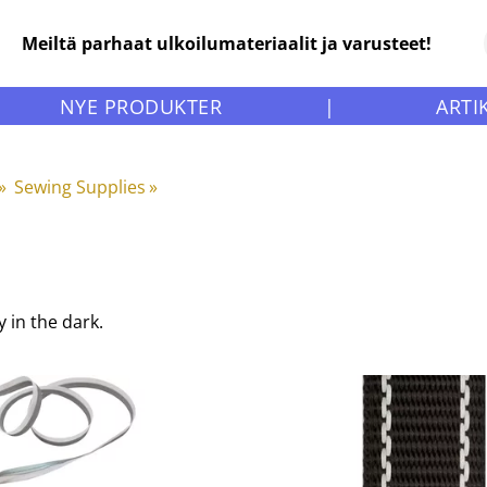
Meiltä parhaat ulkoilumateriaalit ja varusteet!
NYE PRODUKTER
|
ARTI
‪»
Sewing Supplies
‪»
 in the dark.