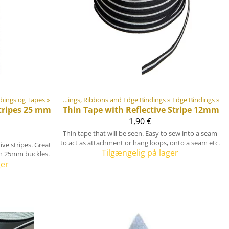
ning materialer
ings og Tapes
‪»
‪»
Webbings, Ribbons and Edge Bindings
‪»
Edge Bindings
‪»
tripes 25 mm
Thin Tape with Reflective Stripe 12mm
1,90 €
Thin tape that will be seen. Easy to sew into a seam
to act as attachment or hang loops, onto a seam etc.
ive stripes. Great
Tilgængelig på lager
ith 25mm buckles.
ger