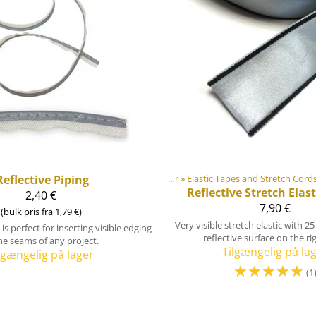
Reflective Piping
‪»
Gør-det-selv Friluftsutrustning materialer
‪»
Elastic Tapes and Stretch Cord
Reflective Stretch Elas
2,40 €
7,90 €
(bulk pris fra 1,79 €)
Very visible stretch elastic with 
 is perfect for inserting visible edging
reflective surface on the rig
he seams of any project.
Tilgængelig på la
lgængelig på lager
☆
☆
☆
☆
☆
(1