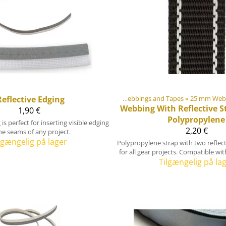
Reflective Edging
Webbings, Ribbons and Edge Bindings
Produkterne
‪»
Webbings and Tapes
‪»
Gør-det-selv Friluftsutrust
‪»
25 mm Webb
Webbing With Reflective S
1,90 €
Polypropylene
is perfect for inserting visible edging
2,20 €
he seams of any project.
lgængelig på lager
Polypropylene strap with two reflect
for all gear projects. Compatible w
Tilgængelig på la