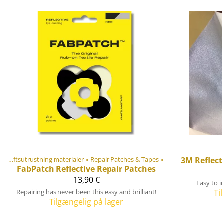
Gør-det-selv Friluftsutrustning materialer
‪»
Repair Patches & Tapes
‪»
3M
Reflec
FabPatch
Reflective Repair Patches
13,90 €
Easy to 
Repairing has never been this easy and brilliant!
Ti
Tilgængelig på lager