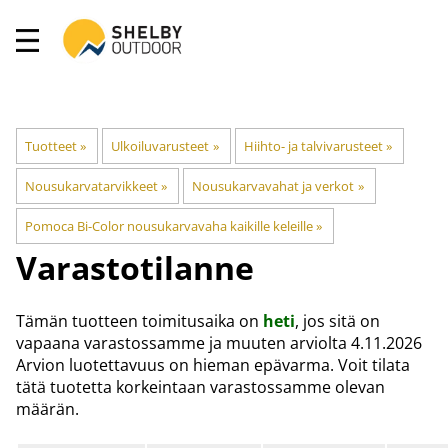
Tuotteet
‪»
Ulkoiluvarusteet
‪»
Hiihto- ja talvivarusteet
‪»
Nousukarvatarvikkeet
‪»
Nousukarvavahat ja verkot
‪»
Pomoca Bi-Color nousukarvavaha kaikille keleille
‪»
Varastotilanne
Tämän tuotteen toimitusaika on
heti
, jos sitä on
vapaana varastossamme ja muuten arviolta 4.11.2026
Arvion luotettavuus on hieman epävarma. Voit tilata
tätä tuotetta korkeintaan varastossamme olevan
määrän.