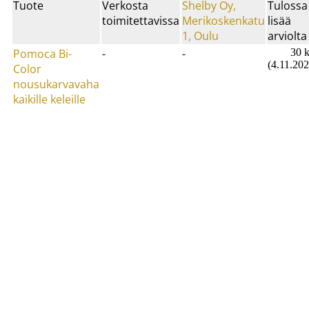
Tuote
Verkosta
Shelby Oy,
Tulossa
toimitettavissa
Merikoskenkatu
lisää
1, Oulu
arviolta
Pomoca Bi-
-
-
30 k
(4.11.202
Color
nousukarvavaha
kaikille keleille