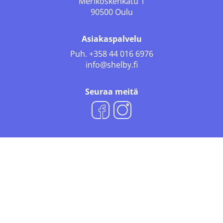
Merikoskenkatu 1
90500 Oulu
Asiakaspalvelu
Puh.
+358 44 016 6976
info@shelby.fi
Seuraa meitä