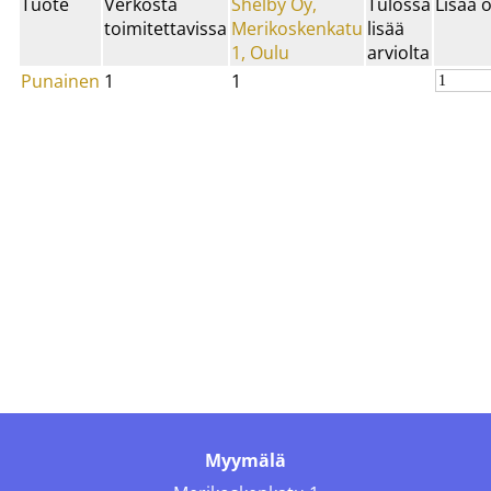
Tuote
Verkosta
Shelby Oy,
Tulossa
Lisää 
toimitettavissa
Merikoskenkatu
lisää
1, Oulu
arviolta
Punainen
1
1
Myymälä