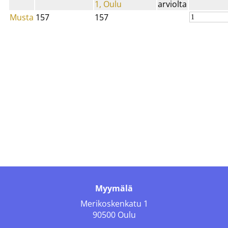
1, Oulu
arviolta
Musta
157
157
Myymälä
Merikoskenkatu 1
90500 Oulu