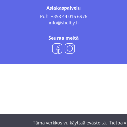
Asiakaspalvelu
Puh.
+358 44 016 6976
info@shelby.fi
Seuraa meitä
Tämä verkkosivu käyttää evästeitä.
Tietoa »