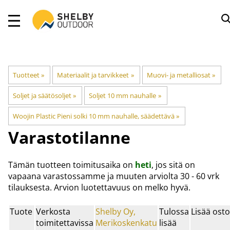
Tuotteet
‪»
Materiaalit ja tarvikkeet
‪»
Muovi- ja metalliosat
‪»
Soljet ja säätösoljet
‪»
Soljet 10 mm nauhalle
‪»
Woojin Plastic Pieni solki 10 mm nauhalle, säädettävä
‪»
Varastotilanne
Tämän tuotteen toimitusaika on
heti
, jos sitä on
vapaana varastossamme ja muuten arviolta
30 - 60 vrk
tilauksesta. Arvion luotettavuus on melko hyvä.
Tuote
Verkosta
Shelby Oy,
Tulossa
Lisää osto
toimitettavissa
Merikoskenkatu
lisää