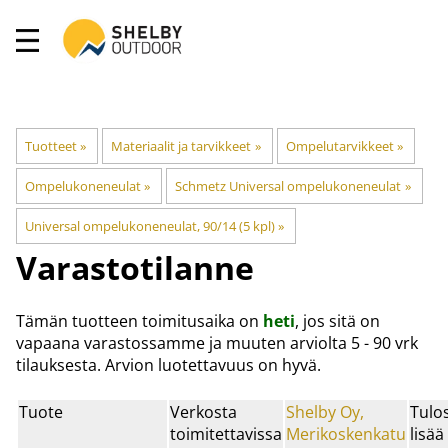
Tuotteet
‪»
Materiaalit ja tarvikkeet
‪»
Ompelutarvikkeet
‪»
Ompelukoneneulat
‪»
Schmetz Universal ompelukoneneulat
‪»
Universal ompelukoneneulat, 90/14 (5 kpl)
‪»
Varastotilanne
Tämän tuotteen toimitusaika on
heti
, jos sitä on
vapaana varastossamme ja muuten arviolta
5 - 90 vrk
tilauksesta. Arvion luotettavuus on hyvä.
Tuote
Verkosta
Shelby Oy,
Tulo
toimitettavissa
Merikoskenkatu
lisää