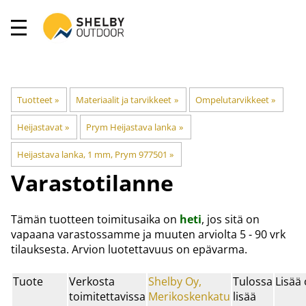
Tuotteet
‪»
Materiaalit ja tarvikkeet
‪»
Ompelutarvikkeet
‪»
Heijastavat
‪»
Prym Heijastava lanka
‪»
Heijastava lanka, 1 mm, Prym 977501
‪»
Varastotilanne
Tämän tuotteen toimitusaika on
heti
, jos sitä on
vapaana varastossamme ja muuten arviolta
5 - 90 vrk
tilauksesta. Arvion luotettavuus on epävarma.
Tuote
Verkosta
Shelby Oy,
Tulossa
Lisää 
toimitettavissa
Merikoskenkatu
lisää