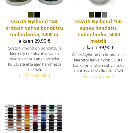
COATS
Nylbond #40,
COATS
Nylbond #60,
erittäin vahva bondattu
vahva bondattu
nailonlanka, 3000 m
nailonlanka, 6000
alkaen 29,90 €
metriä
alkaen 39,90 €
Coats Nylbond on bondattu ja
kierretty erikoisvahva lanka
Coats Nylbond on bondattu ja
nylon 6.6:sta. Lanka on sekä
kierretty lanka nylon 6.6:sta.
kulutusta että ajan hammasta
Lanka on erittäin vahva, sekä
kestävä.
kulutusta että aikaa kestävä.
Heti saatavilla
Heti saatavilla