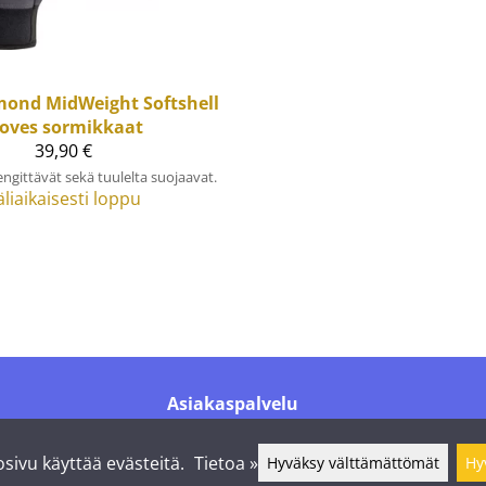
amond
MidWeight Softshell
oves sormikkaat
39,90 €
engittävät sekä tuulelta suojaavat.
äliaikaisesti loppu
Asiakaspalvelu
Puh.
+358 44 016 6976
info@shelby.fi
sivu käyttää evästeitä.
Tietoa »
Hyväksy välttämättömät
Hy