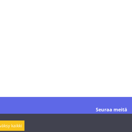
Seuraa meitä
väksy kaikki