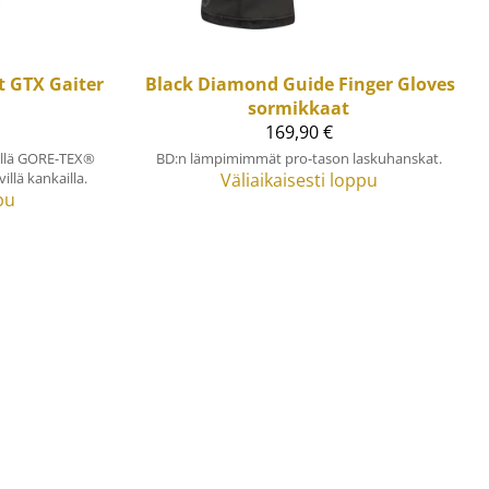
t GTX Gaiter
Black Diamond
Guide Finger Gloves
sormikkaat
169,90 €
ällä GORE-TEX®
BD:n lämpimimmät pro-tason laskuhanskat.
illä kankailla.
Väliaikaisesti loppu
pu