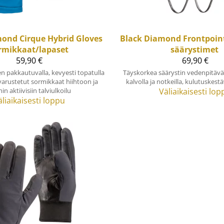
mond
Cirque Hybrid Gloves
Black Diamond
Frontpoin
rmikkaat/lapaset
säärystimet
59,90 €
69,90 €
 pakkautuvalla, kevyesti topatulla
Täyskorkea säärystin vedenpitäv
varustetut sormikkaat hiihtoon ja
kalvolla ja notkeilla, kulutuskestäv
in aktiivisiin talviulkoilu
Väliaikaisesti lop
äliaikaisesti loppu