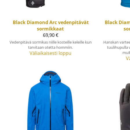
Black Diamond
Arc vedenpitävät
Black Dia
sormikkaat
so
69,90 €
Vedenpitävä sormikas niille kosteille keleille kun
Hanskan varteen
tarvitaan otetta hommiin.
tuulihupulla 
Väliaikaisesti loppu
muih
V