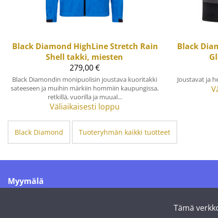
Black Diamond
HighLine Stretch Rain
Black Di
Shell takki, miesten
Gl
279,00 €
Black Diamondin monipuolisin joustava kuoritakki
Joustavat ja h
sateeseen ja muihin märkiin hommiin kaupungissa,
V
retkillä, vuorilla ja muual...
Väliaikaisesti loppu
Black Diamond
Tuoteryhmän kaikki tuotteet
Myymälä
Merikoskenkatu 1
90500 Oulu
Tämä verkko